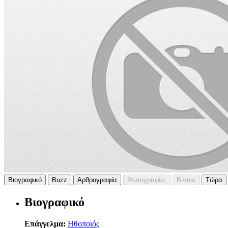
Βιογραφικό
Buzz
Αρθρογραφία
Φωτογραφίες
Βίντεο
Τώρα
Βιογραφικό
Επάγγελμα:
Ηθοποιός