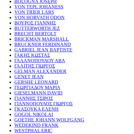
BOLOGNA JOSEPH
VON TEPL JOHANESS
VON TRIER LARS
VON HORVATH ODON
ΒΟΥΡΟΣ ΓΙΑΝΝΗΣ
BUTTERWORTH JEZ
BRECHT BERTOLT
BRICKMAN MARSHALL
BRUCKNER FERDINAND
GABRIEL JEAN BAPTISTE
ΓΑΚΗΣ ΚΩΣΤΑΣ
ΓΑΛΑΝΟΠΟΥΛΟΥ ΑΒΑ
ΓΑΛΙΤΗΣ ΓΙΩΡΓΟΣ
GELMAN ALEXANDER
GENET JEAN
GERSHE LEONARD
ΓΕΩΡΓΙΑΔΟΥ ΜΑΡΙΑ
GIESELMANN DAVID
ΓΙΑΝΝΗΣ ΤΣΙΡΟΣ
ΓΙΑΝΝΟΠΟΥΛΟΣ ΓΙΩΡΓΟΣ
ΓΚΑΣΟΥΚΑ ΕΛΕΝΗ
GOGOL NIKOLAI
GOETHE JOHANN WOLFGANG
WEDEKIND FRANK
WESTPHAL ERIC