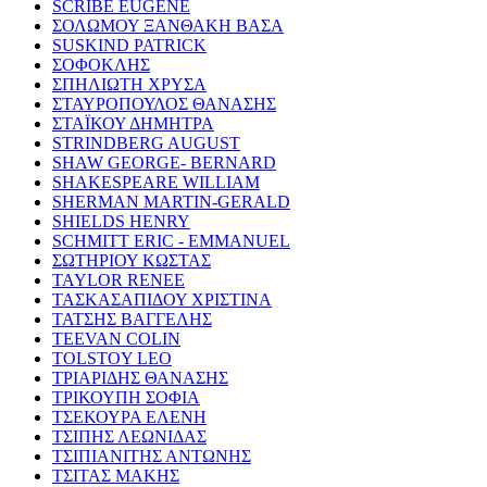
SCRIBE EUGENE
ΣΟΛΩΜΟΥ ΞΑΝΘΑΚΗ ΒΑΣΑ
SUSKIND PATRICK
ΣΟΦΟΚΛΗΣ
ΣΠΗΛΙΩΤΗ ΧΡΥΣΑ
ΣΤΑΥΡΟΠΟΥΛΟΣ ΘΑΝΑΣΗΣ
ΣΤΑΪΚΟΥ ΔΗΜΗΤΡΑ
STRINDBERG AUGUST
SHAW GEORGE- BERNARD
SHAKESPEARE WILLIAM
SHERMAN MARTIN-GERALD
SHIELDS HENRY
SCHMITT ERIC - EMMANUEL
ΣΩΤΗΡΙΟΥ ΚΩΣΤΑΣ
TAYLOR RENEE
ΤΑΣΚΑΣΑΠΙΔΟΥ ΧΡΙΣΤΙΝΑ
ΤΑΤΣΗΣ ΒΑΓΓΕΛΗΣ
TEEVAN COLIN
TOLSTOY LEO
ΤΡΙΑΡΙΔΗΣ ΘΑΝΑΣΗΣ
ΤΡΙΚΟΥΠΗ ΣΟΦΙΑ
ΤΣΕΚΟΥΡΑ ΕΛΕΝΗ
ΤΣΙΠΗΣ ΛΕΩΝΙΔΑΣ
ΤΣΙΠΙΑΝΙΤΗΣ ΑΝΤΩΝΗΣ
ΤΣΙΤΑΣ ΜΑΚΗΣ