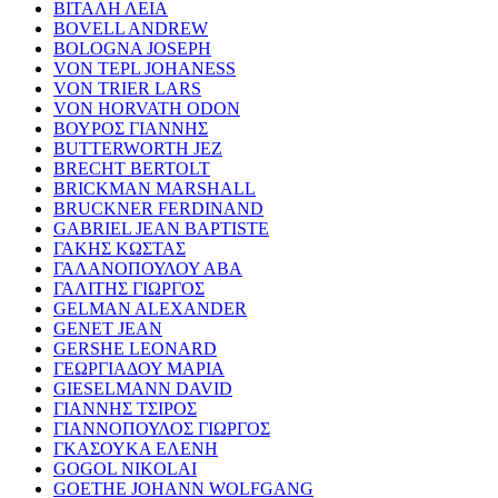
ΒΙΤΑΛΗ ΛΕΙΑ
BOVELL ANDREW
BOLOGNA JOSEPH
VON TEPL JOHANESS
VON TRIER LARS
VON HORVATH ODON
ΒΟΥΡΟΣ ΓΙΑΝΝΗΣ
BUTTERWORTH JEZ
BRECHT BERTOLT
BRICKMAN MARSHALL
BRUCKNER FERDINAND
GABRIEL JEAN BAPTISTE
ΓΑΚΗΣ ΚΩΣΤΑΣ
ΓΑΛΑΝΟΠΟΥΛΟΥ ΑΒΑ
ΓΑΛΙΤΗΣ ΓΙΩΡΓΟΣ
GELMAN ALEXANDER
GENET JEAN
GERSHE LEONARD
ΓΕΩΡΓΙΑΔΟΥ ΜΑΡΙΑ
GIESELMANN DAVID
ΓΙΑΝΝΗΣ ΤΣΙΡΟΣ
ΓΙΑΝΝΟΠΟΥΛΟΣ ΓΙΩΡΓΟΣ
ΓΚΑΣΟΥΚΑ ΕΛΕΝΗ
GOGOL NIKOLAI
GOETHE JOHANN WOLFGANG