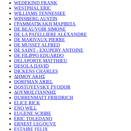
WEDEKIND FRANK
WESTPHAL ERIC
WILLIAMS TENNESSEE
WINSBERG AUSTIN
ΓΡΑΜΜΑΤΙΚΑΚΗ ΜΑΡΙΒΙΤΑ
DE BEAUVOIR SIMONE
DE LA PATELLIERE ALEXANDRE
DE MARIVAUX PIERRE
DE MUSSET ALFRED
DE SAINT - EXUPERY ANTOINE
DE FILIPPO EDUARDO
DELAPORTE MATTHIEU
DESOLA DAVID
DICKENS CHARLES
ΔΗΜΟΥ ΑΚΗΣ
DORFMAN ARIEL
DOSTOYEVSKY FYODOR
ΔΟΥΜΟΣ ΓΙΑΝΝΗΣ
DURRENMATT FRIEDRICH
ELICE RICK
ENO WILL
EUGENE SCRIBE
ERIC TOLEDANO
ERNEST LEGOUVE
ESTAIRE FELIX