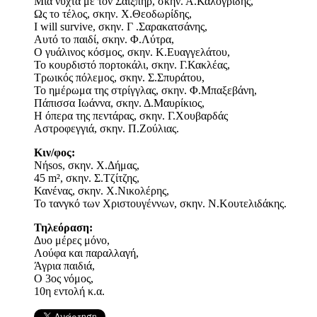
Μια νύχτα με τον Σαίξπηρ, σκην. Α.Καλογρίδης,
Ως το τέλος, σκην. Χ.Θεοδωρίδης,
I will survive, σκην. Γ .Σαρακατσάνης,
Αυτό το παιδί, σκην. Φ.Λύτρα,
Ο γυάλινος κόσμος, σκην. Κ.Ευαγγελάτου,
Το κουρδιστό πορτοκάλι, σκην. Γ.Κακλέας,
Τρωικός πόλεμος, σκην. Σ.Σπυράτου,
Το ημέρωμα της στρίγγλας, σκην. Φ.Μπαξεβάνη,
Πάπισσα Ιωάννα, σκην. Δ.Μαυρίκιος,
Η όπερα της πεντάρας, σκην. Γ.Χουβαρδάς
Αστροφεγγιά, σκην. Π.Ζούλιας.
Κιν/φος:
Νήsos, σκην. Χ.Δήμας,
45 m², σκην. Σ.Τζίτζης,
Κανένας, σκην. Χ.Νικολέρης,
Το τανγκό των Χριστουγέννων, σκην. Ν.Κουτελιδάκης.
Τηλεόραση:
Δυο μέρες μόνο,
Λούφα και παραλλαγή,
Άγρια παιδιά,
Ο 3ος νόμος,
10η εντολή κ.α.