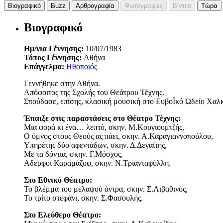
Βιογραφικό
Buzz
Αρθρογραφία
Φωτογραφίες
Βίντεο
Τώρα
Βιογραφικό
Ημ/νια Γέννησης:
10/07/1983
Τόπος Γέννησης:
Αθήνα
Επάγγελμα:
Ηθοποιός
Γεννήθηκε στην Αθήνα.
Απόφοιτος της Σχολής του Θεάτρου Τέχνης.
Σπούδασε, επίσης, κλασική μουσική στο ΕυβοΪκό Ωδείο Χαλκ
Έπαιξε στις παραστάσεις στο Θέατρο Τέχνης:
Μια φορά κι ένα… λεπτό, σκην. Μ.Κουγιουμτζής,
Ο ύμνος στους Θεούς ας πάει, σκην. Α.Καραγιαννοπούλου,
Υπηρέτης δύο αφεντάδων, σκην. Δ.Δεγαϊτης,
Με τα δόντια, σκην. Γ.Μόσχος,
Αδερφοί Καραμάζοφ, σκην. Ν.Τριανταφύλλη.
Στο Εθνικό Θέατρο:
Το βλέμμα του μελαψού άντρα, σκην. Σ.Λιβαθινός,
Το τρίτο στεφάνι, σκην. Σ.Φασουλής.
Στο Ελεύθερο Θέατρο: