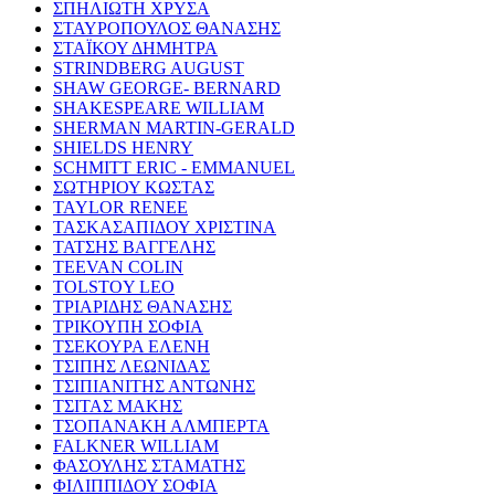
ΣΠΗΛΙΩΤΗ ΧΡΥΣΑ
ΣΤΑΥΡΟΠΟΥΛΟΣ ΘΑΝΑΣΗΣ
ΣΤΑΪΚΟΥ ΔΗΜΗΤΡΑ
STRINDBERG AUGUST
SHAW GEORGE- BERNARD
SHAKESPEARE WILLIAM
SHERMAN MARTIN-GERALD
SHIELDS HENRY
SCHMITT ERIC - EMMANUEL
ΣΩΤΗΡΙΟΥ ΚΩΣΤΑΣ
TAYLOR RENEE
ΤΑΣΚΑΣΑΠΙΔΟΥ ΧΡΙΣΤΙΝΑ
ΤΑΤΣΗΣ ΒΑΓΓΕΛΗΣ
TEEVAN COLIN
TOLSTOY LEO
ΤΡΙΑΡΙΔΗΣ ΘΑΝΑΣΗΣ
ΤΡΙΚΟΥΠΗ ΣΟΦΙΑ
ΤΣΕΚΟΥΡΑ ΕΛΕΝΗ
ΤΣΙΠΗΣ ΛΕΩΝΙΔΑΣ
ΤΣΙΠΙΑΝΙΤΗΣ ΑΝΤΩΝΗΣ
ΤΣΙΤΑΣ ΜΑΚΗΣ
ΤΣΟΠΑΝΑΚΗ ΑΛΜΠΕΡΤΑ
FALKNER WILLIAM
ΦΑΣΟΥΛΗΣ ΣΤΑΜΑΤΗΣ
ΦΙΛΙΠΠΙΔΟΥ ΣΟΦΙΑ