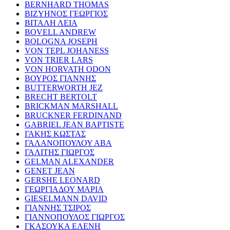
BERNHARD THOMAS
ΒΙΖΥΗΝΟΣ ΓΕΩΡΓΙΟΣ
ΒΙΤΑΛΗ ΛΕΙΑ
BOVELL ANDREW
BOLOGNA JOSEPH
VON TEPL JOHANESS
VON TRIER LARS
VON HORVATH ODON
ΒΟΥΡΟΣ ΓΙΑΝΝΗΣ
BUTTERWORTH JEZ
BRECHT BERTOLT
BRICKMAN MARSHALL
BRUCKNER FERDINAND
GABRIEL JEAN BAPTISTE
ΓΑΚΗΣ ΚΩΣΤΑΣ
ΓΑΛΑΝΟΠΟΥΛΟΥ ΑΒΑ
ΓΑΛΙΤΗΣ ΓΙΩΡΓΟΣ
GELMAN ALEXANDER
GENET JEAN
GERSHE LEONARD
ΓΕΩΡΓΙΑΔΟΥ ΜΑΡΙΑ
GIESELMANN DAVID
ΓΙΑΝΝΗΣ ΤΣΙΡΟΣ
ΓΙΑΝΝΟΠΟΥΛΟΣ ΓΙΩΡΓΟΣ
ΓΚΑΣΟΥΚΑ ΕΛΕΝΗ