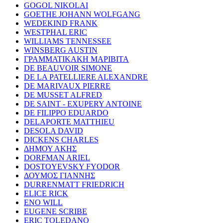
GOGOL NIKOLAI
GOETHE JOHANN WOLFGANG
WEDEKIND FRANK
WESTPHAL ERIC
WILLIAMS TENNESSEE
WINSBERG AUSTIN
ΓΡΑΜΜΑΤΙΚΑΚΗ ΜΑΡΙΒΙΤΑ
DE BEAUVOIR SIMONE
DE LA PATELLIERE ALEXANDRE
DE MARIVAUX PIERRE
DE MUSSET ALFRED
DE SAINT - EXUPERY ANTOINE
DE FILIPPO EDUARDO
DELAPORTE MATTHIEU
DESOLA DAVID
DICKENS CHARLES
ΔΗΜΟΥ ΑΚΗΣ
DORFMAN ARIEL
DOSTOYEVSKY FYODOR
ΔΟΥΜΟΣ ΓΙΑΝΝΗΣ
DURRENMATT FRIEDRICH
ELICE RICK
ENO WILL
EUGENE SCRIBE
ERIC TOLEDANO