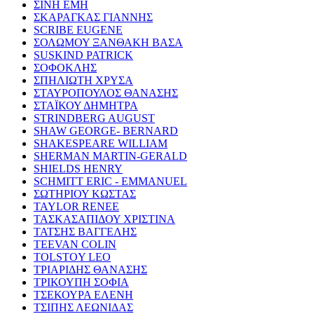
ΣΙΝΗ ΕΜΗ
ΣΚΑΡΑΓΚΑΣ ΓΙΑΝΝΗΣ
SCRIBE EUGENE
ΣΟΛΩΜΟΥ ΞΑΝΘΑΚΗ ΒΑΣΑ
SUSKIND PATRICK
ΣΟΦΟΚΛΗΣ
ΣΠΗΛΙΩΤΗ ΧΡΥΣΑ
ΣΤΑΥΡΟΠΟΥΛΟΣ ΘΑΝΑΣΗΣ
ΣΤΑΪΚΟΥ ΔΗΜΗΤΡΑ
STRINDBERG AUGUST
SHAW GEORGE- BERNARD
SHAKESPEARE WILLIAM
SHERMAN MARTIN-GERALD
SHIELDS HENRY
SCHMITT ERIC - EMMANUEL
ΣΩΤΗΡΙΟΥ ΚΩΣΤΑΣ
TAYLOR RENEE
ΤΑΣΚΑΣΑΠΙΔΟΥ ΧΡΙΣΤΙΝΑ
ΤΑΤΣΗΣ ΒΑΓΓΕΛΗΣ
TEEVAN COLIN
TOLSTOY LEO
ΤΡΙΑΡΙΔΗΣ ΘΑΝΑΣΗΣ
ΤΡΙΚΟΥΠΗ ΣΟΦΙΑ
ΤΣΕΚΟΥΡΑ ΕΛΕΝΗ
ΤΣΙΠΗΣ ΛΕΩΝΙΔΑΣ