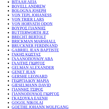
ΒΙΤΑΛΗ ΛΕΙΑ
BOVELL ANDREW
BOLOGNA JOSEPH
VON TEPL JOHANESS
VON TRIER LARS
VON HORVATH ODON
ΒΟΥΡΟΣ ΓΙΑΝΝΗΣ
BUTTERWORTH JEZ
BRECHT BERTOLT
BRICKMAN MARSHALL
BRUCKNER FERDINAND
GABRIEL JEAN BAPTISTE
ΓΑΚΗΣ ΚΩΣΤΑΣ
ΓΑΛΑΝΟΠΟΥΛΟΥ ΑΒΑ
ΓΑΛΙΤΗΣ ΓΙΩΡΓΟΣ
GELMAN ALEXANDER
GENET JEAN
GERSHE LEONARD
ΓΕΩΡΓΙΑΔΟΥ ΜΑΡΙΑ
GIESELMANN DAVID
ΓΙΑΝΝΗΣ ΤΣΙΡΟΣ
ΓΙΑΝΝΟΠΟΥΛΟΣ ΓΙΩΡΓΟΣ
ΓΚΑΣΟΥΚΑ ΕΛΕΝΗ
GOGOL NIKOLAI
GOETHE JOHANN WOLFGANG