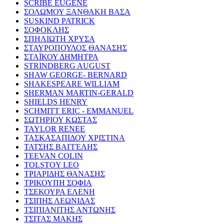
SCRIBE EUGENE
ΣΟΛΩΜΟΥ ΞΑΝΘΑΚΗ ΒΑΣΑ
SUSKIND PATRICK
ΣΟΦΟΚΛΗΣ
ΣΠΗΛΙΩΤΗ ΧΡΥΣΑ
ΣΤΑΥΡΟΠΟΥΛΟΣ ΘΑΝΑΣΗΣ
ΣΤΑΪΚΟΥ ΔΗΜΗΤΡΑ
STRINDBERG AUGUST
SHAW GEORGE- BERNARD
SHAKESPEARE WILLIAM
SHERMAN MARTIN-GERALD
SHIELDS HENRY
SCHMITT ERIC - EMMANUEL
ΣΩΤΗΡΙΟΥ ΚΩΣΤΑΣ
TAYLOR RENEE
ΤΑΣΚΑΣΑΠΙΔΟΥ ΧΡΙΣΤΙΝΑ
ΤΑΤΣΗΣ ΒΑΓΓΕΛΗΣ
TEEVAN COLIN
TOLSTOY LEO
ΤΡΙΑΡΙΔΗΣ ΘΑΝΑΣΗΣ
ΤΡΙΚΟΥΠΗ ΣΟΦΙΑ
ΤΣΕΚΟΥΡΑ ΕΛΕΝΗ
ΤΣΙΠΗΣ ΛΕΩΝΙΔΑΣ
ΤΣΙΠΙΑΝΙΤΗΣ ΑΝΤΩΝΗΣ
ΤΣΙΤΑΣ ΜΑΚΗΣ