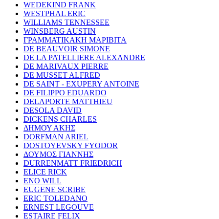
WEDEKIND FRANK
WESTPHAL ERIC
WILLIAMS TENNESSEE
WINSBERG AUSTIN
ΓΡΑΜΜΑΤΙΚΑΚΗ ΜΑΡΙΒΙΤΑ
DE BEAUVOIR SIMONE
DE LA PATELLIERE ALEXANDRE
DE MARIVAUX PIERRE
DE MUSSET ALFRED
DE SAINT - EXUPERY ANTOINE
DE FILIPPO EDUARDO
DELAPORTE MATTHIEU
DESOLA DAVID
DICKENS CHARLES
ΔΗΜΟΥ ΑΚΗΣ
DORFMAN ARIEL
DOSTOYEVSKY FYODOR
ΔΟΥΜΟΣ ΓΙΑΝΝΗΣ
DURRENMATT FRIEDRICH
ELICE RICK
ENO WILL
EUGENE SCRIBE
ERIC TOLEDANO
ERNEST LEGOUVE
ESTAIRE FELIX