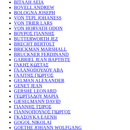
ΒΙΤΑΛΗ ΛΕΙΑ
BOVELL ANDREW
BOLOGNA JOSEPH
VON TEPL JOHANESS
VON TRIER LARS
VON HORVATH ODON
ΒΟΥΡΟΣ ΓΙΑΝΝΗΣ
BUTTERWORTH JEZ
BRECHT BERTOLT
BRICKMAN MARSHALL
BRUCKNER FERDINAND
GABRIEL JEAN BAPTISTE
ΓΑΚΗΣ ΚΩΣΤΑΣ
ΓΑΛΑΝΟΠΟΥΛΟΥ ΑΒΑ
ΓΑΛΙΤΗΣ ΓΙΩΡΓΟΣ
GELMAN ALEXANDER
GENET JEAN
GERSHE LEONARD
ΓΕΩΡΓΙΑΔΟΥ ΜΑΡΙΑ
GIESELMANN DAVID
ΓΙΑΝΝΗΣ ΤΣΙΡΟΣ
ΓΙΑΝΝΟΠΟΥΛΟΣ ΓΙΩΡΓΟΣ
ΓΚΑΣΟΥΚΑ ΕΛΕΝΗ
GOGOL NIKOLAI
GOETHE JOHANN WOLFGANG