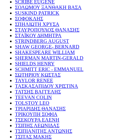
SCRIBE EUGENE
ΣΟΛΩΜΟΥ ΞΑΝΘΑΚΗ ΒΑΣΑ
SUSKIND PATRICK
ΣΟΦΟΚΛΗΣ
ΣΠΗΛΙΩΤΗ ΧΡΥΣΑ
ΣΤΑΥΡΟΠΟΥΛΟΣ ΘΑΝΑΣΗΣ
ΣΤΑΪΚΟΥ ΔΗΜΗΤΡΑ
STRINDBERG AUGUST
SHAW GEORGE- BERNARD
SHAKESPEARE WILLIAM
SHERMAN MARTIN-GERALD
SHIELDS HENRY
SCHMITT ERIC - EMMANUEL
ΣΩΤΗΡΙΟΥ ΚΩΣΤΑΣ
TAYLOR RENEE
ΤΑΣΚΑΣΑΠΙΔΟΥ ΧΡΙΣΤΙΝΑ
ΤΑΤΣΗΣ ΒΑΓΓΕΛΗΣ
TEEVAN COLIN
TOLSTOY LEO
ΤΡΙΑΡΙΔΗΣ ΘΑΝΑΣΗΣ
ΤΡΙΚΟΥΠΗ ΣΟΦΙΑ
ΤΣΕΚΟΥΡΑ ΕΛΕΝΗ
ΤΣΙΠΗΣ ΛΕΩΝΙΔΑΣ
ΤΣΙΠΙΑΝΙΤΗΣ ΑΝΤΩΝΗΣ
ΤΣΙΤΑΣ ΜΑΚΗΣ