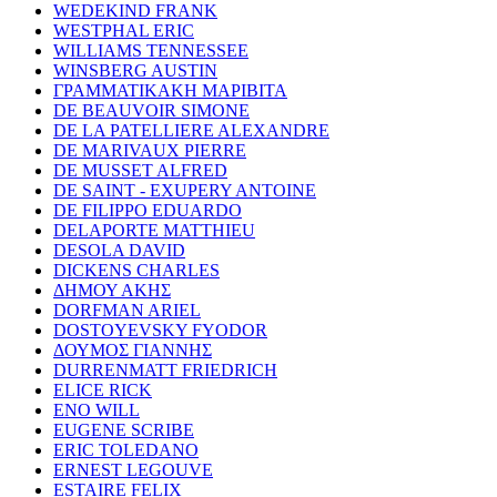
WEDEKIND FRANK
WESTPHAL ERIC
WILLIAMS TENNESSEE
WINSBERG AUSTIN
ΓΡΑΜΜΑΤΙΚΑΚΗ ΜΑΡΙΒΙΤΑ
DE BEAUVOIR SIMONE
DE LA PATELLIERE ALEXANDRE
DE MARIVAUX PIERRE
DE MUSSET ALFRED
DE SAINT - EXUPERY ANTOINE
DE FILIPPO EDUARDO
DELAPORTE MATTHIEU
DESOLA DAVID
DICKENS CHARLES
ΔΗΜΟΥ ΑΚΗΣ
DORFMAN ARIEL
DOSTOYEVSKY FYODOR
ΔΟΥΜΟΣ ΓΙΑΝΝΗΣ
DURRENMATT FRIEDRICH
ELICE RICK
ENO WILL
EUGENE SCRIBE
ERIC TOLEDANO
ERNEST LEGOUVE
ESTAIRE FELIX