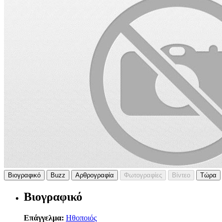
Βιογραφικό
Buzz
Αρθρογραφία
Φωτογραφίες
Βίντεο
Τώρα
Βιογραφικό
Επάγγελμα:
Ηθοποιός