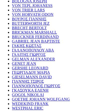
BOLOGNA JOSEPH
VON TEPL JOHANESS
VON TRIER LARS
VON HORVATH ODON
ΒΟΥΡΟΣ ΓΙΑΝΝΗΣ
BUTTERWORTH JEZ
BRECHT BERTOLT
BRICKMAN MARSHALL
BRUCKNER FERDINAND
GABRIEL JEAN BAPTISTE
ΓΑΚΗΣ ΚΩΣΤΑΣ
ΓΑΛΑΝΟΠΟΥΛΟΥ ΑΒΑ
ΓΑΛΙΤΗΣ ΓΙΩΡΓΟΣ
GELMAN ALEXANDER
GENET JEAN
GERSHE LEONARD
ΓΕΩΡΓΙΑΔΟΥ ΜΑΡΙΑ
GIESELMANN DAVID
ΓΙΑΝΝΗΣ ΤΣΙΡΟΣ
ΓΙΑΝΝΟΠΟΥΛΟΣ ΓΙΩΡΓΟΣ
ΓΚΑΣΟΥΚΑ ΕΛΕΝΗ
GOGOL NIKOLAI
GOETHE JOHANN WOLFGANG
WEDEKIND FRANK
WESTPHAL ERIC