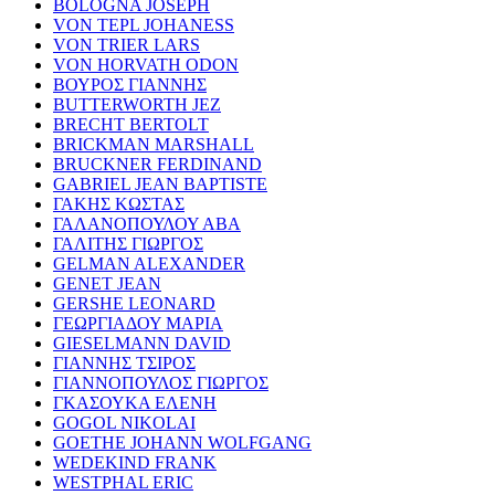
BOLOGNA JOSEPH
VON TEPL JOHANESS
VON TRIER LARS
VON HORVATH ODON
ΒΟΥΡΟΣ ΓΙΑΝΝΗΣ
BUTTERWORTH JEZ
BRECHT BERTOLT
BRICKMAN MARSHALL
BRUCKNER FERDINAND
GABRIEL JEAN BAPTISTE
ΓΑΚΗΣ ΚΩΣΤΑΣ
ΓΑΛΑΝΟΠΟΥΛΟΥ ΑΒΑ
ΓΑΛΙΤΗΣ ΓΙΩΡΓΟΣ
GELMAN ALEXANDER
GENET JEAN
GERSHE LEONARD
ΓΕΩΡΓΙΑΔΟΥ ΜΑΡΙΑ
GIESELMANN DAVID
ΓΙΑΝΝΗΣ ΤΣΙΡΟΣ
ΓΙΑΝΝΟΠΟΥΛΟΣ ΓΙΩΡΓΟΣ
ΓΚΑΣΟΥΚΑ ΕΛΕΝΗ
GOGOL NIKOLAI
GOETHE JOHANN WOLFGANG
WEDEKIND FRANK
WESTPHAL ERIC