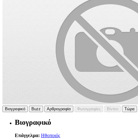
Βιογραφικό
Buzz
Αρθρογραφία
Φωτογραφίες
Βίντεο
Τώρα
Βιογραφικό
Επάγγελμα:
Ηθοποιός