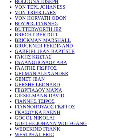
BOLOGNA JOSEPH
VON TEPL JOHANESS
VON TRIER LARS
VON HORVATH ODON
ΒΟΥΡΟΣ ΓΙΑΝΝΗΣ
BUTTERWORTH JEZ
BRECHT BERTOLT
BRICKMAN MARSHALL
BRUCKNER FERDINAND
GABRIEL JEAN BAPTISTE
ΓΑΚΗΣ ΚΩΣΤΑΣ
ΓΑΛΑΝΟΠΟΥΛΟΥ ΑΒΑ
ΓΑΛΙΤΗΣ ΓΙΩΡΓΟΣ
GELMAN ALEXANDER
GENET JEAN
GERSHE LEONARD
ΓΕΩΡΓΙΑΔΟΥ ΜΑΡΙΑ
GIESELMANN DAVID
ΓΙΑΝΝΗΣ ΤΣΙΡΟΣ
ΓΙΑΝΝΟΠΟΥΛΟΣ ΓΙΩΡΓΟΣ
ΓΚΑΣΟΥΚΑ ΕΛΕΝΗ
GOGOL NIKOLAI
GOETHE JOHANN WOLFGANG
WEDEKIND FRANK
WESTPHAL ERIC