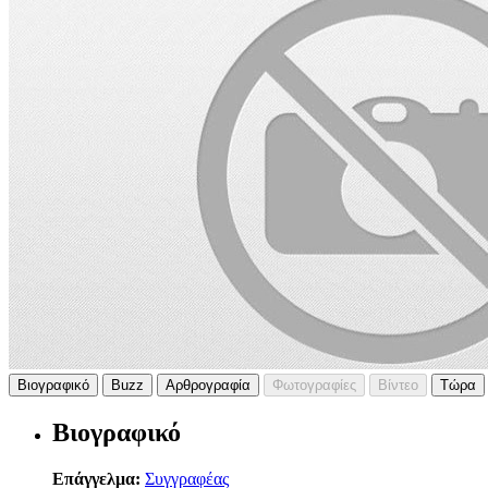
Βιογραφικό
Buzz
Αρθρογραφία
Φωτογραφίες
Βίντεο
Τώρα
Βιογραφικό
Επάγγελμα:
Συγγραφέας