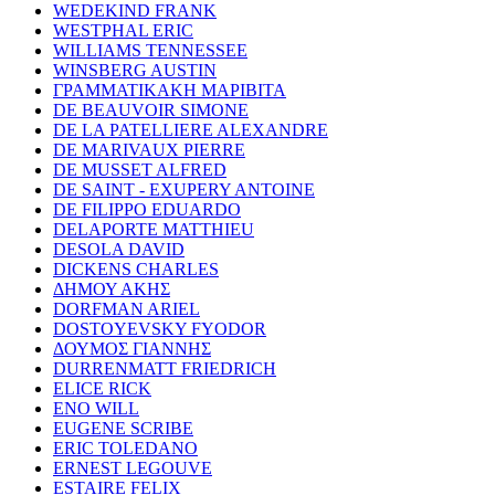
WEDEKIND FRANK
WESTPHAL ERIC
WILLIAMS TENNESSEE
WINSBERG AUSTIN
ΓΡΑΜΜΑΤΙΚΑΚΗ ΜΑΡΙΒΙΤΑ
DE BEAUVOIR SIMONE
DE LA PATELLIERE ALEXANDRE
DE MARIVAUX PIERRE
DE MUSSET ALFRED
DE SAINT - EXUPERY ANTOINE
DE FILIPPO EDUARDO
DELAPORTE MATTHIEU
DESOLA DAVID
DICKENS CHARLES
ΔΗΜΟΥ ΑΚΗΣ
DORFMAN ARIEL
DOSTOYEVSKY FYODOR
ΔΟΥΜΟΣ ΓΙΑΝΝΗΣ
DURRENMATT FRIEDRICH
ELICE RICK
ENO WILL
EUGENE SCRIBE
ERIC TOLEDANO
ERNEST LEGOUVE
ESTAIRE FELIX