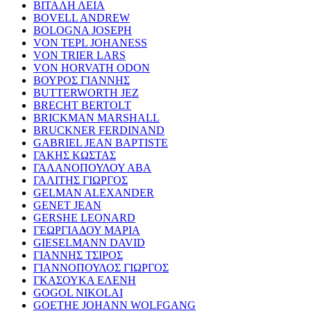
ΒΙΤΑΛΗ ΛΕΙΑ
BOVELL ANDREW
BOLOGNA JOSEPH
VON TEPL JOHANESS
VON TRIER LARS
VON HORVATH ODON
ΒΟΥΡΟΣ ΓΙΑΝΝΗΣ
BUTTERWORTH JEZ
BRECHT BERTOLT
BRICKMAN MARSHALL
BRUCKNER FERDINAND
GABRIEL JEAN BAPTISTE
ΓΑΚΗΣ ΚΩΣΤΑΣ
ΓΑΛΑΝΟΠΟΥΛΟΥ ΑΒΑ
ΓΑΛΙΤΗΣ ΓΙΩΡΓΟΣ
GELMAN ALEXANDER
GENET JEAN
GERSHE LEONARD
ΓΕΩΡΓΙΑΔΟΥ ΜΑΡΙΑ
GIESELMANN DAVID
ΓΙΑΝΝΗΣ ΤΣΙΡΟΣ
ΓΙΑΝΝΟΠΟΥΛΟΣ ΓΙΩΡΓΟΣ
ΓΚΑΣΟΥΚΑ ΕΛΕΝΗ
GOGOL NIKOLAI
GOETHE JOHANN WOLFGANG