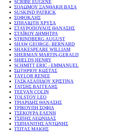
SCRIBE EUGENE
ΣΟΛΩΜΟΥ ΞΑΝΘΑΚΗ ΒΑΣΑ
SUSKIND PATRICK
ΣΟΦΟΚΛΗΣ
ΣΠΗΛΙΩΤΗ ΧΡΥΣΑ
ΣΤΑΥΡΟΠΟΥΛΟΣ ΘΑΝΑΣΗΣ
ΣΤΑΪΚΟΥ ΔΗΜΗΤΡΑ
STRINDBERG AUGUST
SHAW GEORGE- BERNARD
SHAKESPEARE WILLIAM
SHERMAN MARTIN-GERALD
SHIELDS HENRY
SCHMITT ERIC - EMMANUEL
ΣΩΤΗΡΙΟΥ ΚΩΣΤΑΣ
TAYLOR RENEE
ΤΑΣΚΑΣΑΠΙΔΟΥ ΧΡΙΣΤΙΝΑ
ΤΑΤΣΗΣ ΒΑΓΓΕΛΗΣ
TEEVAN COLIN
TOLSTOY LEO
ΤΡΙΑΡΙΔΗΣ ΘΑΝΑΣΗΣ
ΤΡΙΚΟΥΠΗ ΣΟΦΙΑ
ΤΣΕΚΟΥΡΑ ΕΛΕΝΗ
ΤΣΙΠΗΣ ΛΕΩΝΙΔΑΣ
ΤΣΙΠΙΑΝΙΤΗΣ ΑΝΤΩΝΗΣ
ΤΣΙΤΑΣ ΜΑΚΗΣ