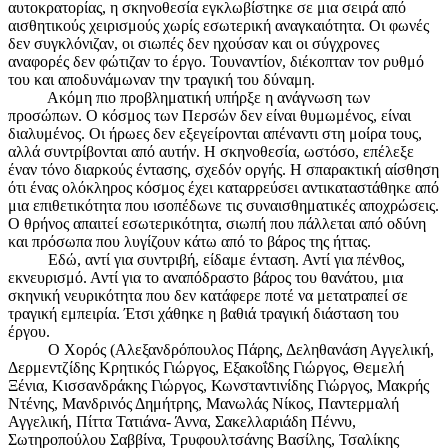
αυτοκρατορίας, η σκηνοθεσία εγκλωβίστηκε σε μια σειρά από
αισθητικούς χειρισμούς χωρίς εσωτερική αναγκαιότητα. Οι φωνές
δεν συγκλόνιζαν, οι σιωπές δεν ηχούσαν και οι σύγχρονες
αναφορές δεν φώτιζαν το έργο. Τουναντίον, διέκοπταν τον ρυθμό
του και αποδυνάμωναν την τραγική του δύναμη.
Ακόμη πιο προβληματική υπήρξε η ανάγνωση των
προσώπων. Ο κόσμος των Περσών δεν είναι θυμωμένος, είναι
διαλυμένος. Οι ήρωες δεν εξεγείρονται απέναντι στη μοίρα τους,
αλλά συντρίβονται από αυτήν. Η σκηνοθεσία, ωστόσο, επέλεξε
έναν τόνο διαρκούς έντασης, σχεδόν οργής. Η σπαρακτική αίσθηση
ότι ένας ολόκληρος κόσμος έχει καταρρεύσει αντικαταστάθηκε από
μια επιθετικότητα που ισοπέδωνε τις συναισθηματικές αποχρώσεις.
Ο θρήνος απαιτεί εσωτερικότητα, σιωπή που πάλλεται από οδύνη
και πρόσωπα που λυγίζουν κάτω από το βάρος της ήττας.
Εδώ, αντί για συντριβή, είδαμε ένταση. Αντί για πένθος,
εκνευρισμό. Αντί για το αναπόδραστο βάρος του θανάτου, μια
σκηνική νευρικότητα που δεν κατάφερε ποτέ να μετατραπεί σε
τραγική εμπειρία. Έτσι χάθηκε η βαθιά τραγική διάσταση του
έργου.
Ο Χορός (Αλεξανδρόπουλος Πάρης, Δεληθανάση Αγγελική,
Δερμεντζίδης Κρητικός Γιώργος, Εξακοΐδης Γιώργος, Θεμελή
Ξένια, Κισσανδράκης Γιώργος, Κωνσταντινίδης Γιώργος, Μακρής
Ντένης, Μανδρινός Δημήτρης, Μανωλάς Νίκος, Παντερμαλή
Αγγελική, Πίττα Τατιάνα- Άννα, Σακελλαριάδη Πέννυ,
Σωτηροπούλου Σαββίνα, Τρυφουλτσάνης Βασίλης, Τσαλίκης