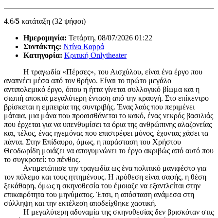
4.6/
5
κατάταξη (32 ψήφοι)
Ημερομηνία:
Τετάρτη, 08/07/2026 01:22
Συντάκτης:
Ντίνα Καρρά
Κατηγορία:
Κριτική Onlytheater
Η τραγωδία «Πέρσες», του Αισχύλου, είναι ένα έργο που
αναπνέει μέσα από τον θρήνο. Είναι το πρώτο μεγάλο
αντιπολεμικό έργο, όπου η ήττα γίνεται συλλογικό βίωμα και η
σιωπή αποκτά μεγαλύτερη ένταση από την κραυγή. Στο επίκεντρο
βρίσκεται η εμπειρία της συντριβής. Ένας λαός που περιμένει
μάταια, μια μάνα που προαισθάνεται το κακό, ένας νεκρός βασιλιάς
που έρχεται για να υπενθυμίσει τα όρια της ανθρώπινης αλαζονείας
και, τέλος, ένας ηγεμόνας που επιστρέφει μόνος, έχοντας χάσει τα
πάντα. Στην Επίδαυρο, όμως, η παράσταση του Χρήστου
Θεοδωρίδη μοιάζει να απογυμνώνει το έργο ακριβώς από αυτό που
το συγκροτεί: το πένθος.
Αντιμετώπισε την τραγωδία ως ένα πολιτικό μανιφέστο για
τον πόλεμο και τους ηττημένους. Η πρόθεση είναι σαφής, η θέση
ξεκάθαρη, όμως η σκηνοθεσία του έμοιαζε να εξαντλείται στην
επικαιρότητα του μηνύματος. Έτσι, η απόσταση ανάμεσα στη
σύλληψη και την εκτέλεση αποδείχθηκε χαοτική.
Η μεγαλύτερη αδυναμία της σκηνοθεσίας δεν βρισκόταν στις