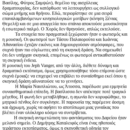
Βασίλης, Φύτρος Σαμψών), θεμέλιο της αισχύλειας
δραματουργίας, δεν κατόρθωσε να λειτουργήσει ως συλλογικό
σώμα μνήμης και θρήνου. Εδώ, περιορίστηκε σε μια σειρά
επαναλαμβανόμενων κινησιολογικών μοτίβων (κίνηση Ξένιας
Θεμελή) και σε μια απαγγελία που σπάνια αποκτούσε μουσικότητα
ή εσωτερικό παλμό. Ο Χορός δεν θρηνούσε, απλώς εκτελούσε.
Τα στοιχεία που πραγματικά ξεχώρισαν ήταν ο φωτισμός και
η μουσική. Οι φωτισμοί των Τάσου Παλαιορούτα και Ιωάννας
Αθανασίου έχτιζαν εικόνες και δημιουργούσαν ατμόσφαιρες, που
συχνά ήταν πιο εύγλωττες από τη σκηνική δράση. Να σημειωθεί
ότι δεν υπήρχαν σκηνικά, επομένως οι φωτισμοί αντικαθιστούσαν
τη σκηνική ένδεια.
Η μουσική του Jeph Vanger, από την άλλη, διέθετε δύναμη και
δραματικό εκτόπισμα, όμως χρησιμοποιήθηκε τόσο επίμονα ώστε
συχνά έμοιαζε να επιχειρεί να επιβάλει το συναίσθημα εκεί όπου η
σκηνική δράση αδυνατούσε να το γεννήσει.
Η Μαρία Ναυπλιώτου, ως Άτοσσα, παρέδωσε μια ερμηνεία
συναισθηματικά επίπεδη. Η βασίλισσα δεν απέκτησε ποτέ τραγικό
μέγεθος. Η φωνή δεν μεταβλήθηκε, η αγωνία δεν κορυφώθηκε, το
μητρικό πένθος δεν συγκίνησε. Η παρουσία της παρέμεινε άοσμη
και άχρωμη, χωρίς να αφήσει το αποτύπωμα μιας γυναίκας που
βλέπει έναν ολόκληρο κόσμο να συντρίβεται.
Η σκηνική αντιμετώπιση του φαντάσματος του Δαρείου ήταν
μελανό σημείο. Ο Δημήτρης Καταλειφός είναι ένας ηθοποιός
τεράστιου εκτοπίσματος, όμως η σκηνοθετική οδηγία τον