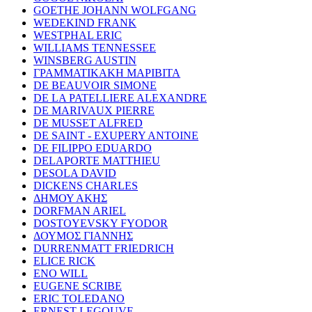
GOETHE JOHANN WOLFGANG
WEDEKIND FRANK
WESTPHAL ERIC
WILLIAMS TENNESSEE
WINSBERG AUSTIN
ΓΡΑΜΜΑΤΙΚΑΚΗ ΜΑΡΙΒΙΤΑ
DE BEAUVOIR SIMONE
DE LA PATELLIERE ALEXANDRE
DE MARIVAUX PIERRE
DE MUSSET ALFRED
DE SAINT - EXUPERY ANTOINE
DE FILIPPO EDUARDO
DELAPORTE MATTHIEU
DESOLA DAVID
DICKENS CHARLES
ΔΗΜΟΥ ΑΚΗΣ
DORFMAN ARIEL
DOSTOYEVSKY FYODOR
ΔΟΥΜΟΣ ΓΙΑΝΝΗΣ
DURRENMATT FRIEDRICH
ELICE RICK
ENO WILL
EUGENE SCRIBE
ERIC TOLEDANO
ERNEST LEGOUVE