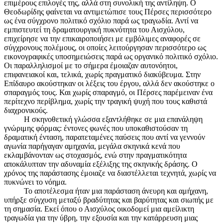
επιμέρους επιλογές της, αλλά στη συνολική της αντίληψη. Ο
Θεοδωρίδης φαίνεται να αντιμετώπισε τους Πέρσες περισσότερο
ως ένα σύγχρονο πολιτικό σχόλιο παρά ως τραγωδία. Αντί να
εμπιστευτεί τη δραματουργική πυκνότητα του Αισχύλου,
επιχείρησε να την επικαιροποιήσει με εμβόλιμες αναφορές σε
σύγχρονους πολέμους, οι οποίες λειτούργησαν περισσότερο ως
εικονογραφικές υποσημειώσεις παρά ως οργανικό πολιτικό σχόλιο.
Οι παραλληλισμοί με το σήμερα έμοιαζαν αυτονόητοι,
επιφανειακοί και, τελικά, χωρίς πραγματικό διακύβευμα. Στην
Επίδαυρο ακούστηκαν οι λέξεις του έργου, αλλά δεν ακούστηκε ο
σπαραγμός τους. Και χωρίς σπαραγμό, οι Πέρσες παρέμειναν ένα
περίτεχνο περίβλημα, χωρίς την τραγική ψυχή που τους καθιστά
διαχρονικούς.
Η σκηνοθετική γλώσσα εξαντλήθηκε σε μια επανάληψη
γνώριμης φόρμας: έντονες φωνές που υποκαθιστούσαν τη
δραματική ένταση, παρατεταμένες παύσεις που αντί να γεννούν
αγωνία παρήγαγαν αμηχανία, μεγάλα σκηνικά κενά που
εκλαμβάνονταν ως στοχασμός, ενώ στην πραγματικότητα
αποκάλυπταν την αδυναμία εξέλιξης της σκηνικής δράσης. Ο
χρόνος της παράστασης έμοιαζε να διαστέλλεται τεχνητά, χωρίς να
πυκνώνει το νόημα.
Το αποτέλεσμα ήταν μια παράσταση άνευρη και αμήχανη,
υπήρξε σύγχυση μεταξύ βραδύτητας και βαρύτητας και σιωπής με
τη σημασία. Εκεί όπου ο Αισχύλος οικοδομεί μια αμείλικτη
τραγωδία για την ύβρη, την εξουσία και την κατάρρευση μιας