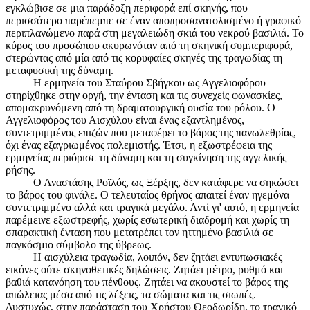
εγκλώβισε σε μια παράδοξη περιφορά επί σκηνής, που
περισσότερο παρέπεμπε σε έναν αποπροσανατολισμένο ή γραφικό
περιπλανώμενο παρά στη μεγαλειώδη σκιά του νεκρού βασιλιά. Το
κύρος του προσώπου ακυρωνόταν από τη σκηνική συμπεριφορά,
στερώντας από μία από τις κορυφαίες σκηνές της τραγωδίας τη
μεταφυσική της δύναμη.
Η ερμηνεία του Σταύρου Σβήγκου ως Αγγελιοφόρου
στηρίχθηκε στην οργή, την ένταση και τις συνεχείς φωνασκίες,
απομακρυνόμενη από τη δραματουργική ουσία του ρόλου. Ο
Αγγελιοφόρος του Αισχύλου είναι ένας εξαντλημένος,
συντετριμμένος επιζών που μεταφέρει το βάρος της πανωλεθρίας,
όχι ένας εξαγριωμένος πολεμιστής. Έτσι, η εξωστρέφεια της
ερμηνείας περιόρισε τη δύναμη και τη συγκίνηση της αγγελικής
ρήσης.
Ο Αναστάσης Ροϊλός, ως Ξέρξης, δεν κατάφερε να σηκώσει
το βάρος του φινάλε. Ο τελευταίος θρήνος απαιτεί έναν ηγεμόνα
συντετριμμένο αλλά και τραγικά μεγάλο. Αντί γι' αυτό, η ερμηνεία
παρέμεινε εξωστρεφής, χωρίς εσωτερική διαδρομή και χωρίς τη
σπαρακτική ένταση που μετατρέπει τον ηττημένο βασιλιά σε
παγκόσμιο σύμβολο της ύβρεως.
Η αισχύλεια τραγωδία, λοιπόν, δεν ζητάει εντυπωσιακές
εικόνες ούτε σκηνοθετικές δηλώσεις. Ζητάει μέτρο, ρυθμό και
βαθιά κατανόηση του πένθους. Ζητάει να ακουστεί το βάρος της
απώλειας μέσα από τις λέξεις, τα σώματα και τις σιωπές.
Δυστυχώς, στην παράσταση του Χρήστου Θεοδωρίδη, το τραγικό