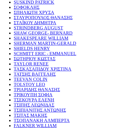
SUSKIND PATRICK
ΣΟΦΟΚΛΗΣ
ΣΠΗΛΙΩΤΗ ΧΡΥΣΑ
ΣΤΑΥΡΟΠΟΥΛΟΣ ΘΑΝΑΣΗΣ
ΣΤΑΪΚΟΥ ΔΗΜΗΤΡΑ
STRINDBERG AUGUST
SHAW GEORGE- BERNARD
SHAKESPEARE WILLIAM
SHERMAN MARTIN-GERALD
SHIELDS HENRY
SCHMITT ERIC - EMMANUEL
ΣΩΤΗΡΙΟΥ ΚΩΣΤΑΣ
TAYLOR RENEE
ΤΑΣΚΑΣΑΠΙΔΟΥ ΧΡΙΣΤΙΝΑ
ΤΑΤΣΗΣ ΒΑΓΓΕΛΗΣ
TEEVAN COLIN
TOLSTOY LEO
ΤΡΙΑΡΙΔΗΣ ΘΑΝΑΣΗΣ
ΤΡΙΚΟΥΠΗ ΣΟΦΙΑ
ΤΣΕΚΟΥΡΑ ΕΛΕΝΗ
ΤΣΙΠΗΣ ΛΕΩΝΙΔΑΣ
ΤΣΙΠΙΑΝΙΤΗΣ ΑΝΤΩΝΗΣ
ΤΣΙΤΑΣ ΜΑΚΗΣ
ΤΣΟΠΑΝΑΚΗ ΑΛΜΠΕΡΤΑ
FALKNER WILLIAM