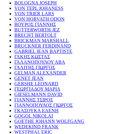
BOLOGNA JOSEPH
VON TEPL JOHANESS
VON TRIER LARS
VON HORVATH ODON
ΒΟΥΡΟΣ ΓΙΑΝΝΗΣ
BUTTERWORTH JEZ
BRECHT BERTOLT
BRICKMAN MARSHALL
BRUCKNER FERDINAND
GABRIEL JEAN BAPTISTE
ΓΑΚΗΣ ΚΩΣΤΑΣ
ΓΑΛΑΝΟΠΟΥΛΟΥ ΑΒΑ
ΓΑΛΙΤΗΣ ΓΙΩΡΓΟΣ
GELMAN ALEXANDER
GENET JEAN
GERSHE LEONARD
ΓΕΩΡΓΙΑΔΟΥ ΜΑΡΙΑ
GIESELMANN DAVID
ΓΙΑΝΝΗΣ ΤΣΙΡΟΣ
ΓΙΑΝΝΟΠΟΥΛΟΣ ΓΙΩΡΓΟΣ
ΓΚΑΣΟΥΚΑ ΕΛΕΝΗ
GOGOL NIKOLAI
GOETHE JOHANN WOLFGANG
WEDEKIND FRANK
WESTPHAL ERIC