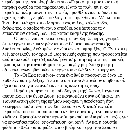
περιθώριο της ιστορίας βρίσκεται ο «Γέρος», μια μυστικιστική
πατρική φιγούρα που παρακολουθεί από το πλάι, πίνει και
περιστασιακά μπαίνει στην ιστορία, προσθέτοντας τα δικά του
σχόλια, καθώς γνωρίζει πολλά για το παρελθόν της Μέι και του
Έντι. Και υπάρχει και ο Μάρτιν, ένας απλός, καλόκαρδος
άνθρωπος, ο οποίος γίνεται ο απρόθυμος μάρτυρας των
επιθανάτιων σταλαγμών μιας καταδικασμένης ένωσης.
Όποιος είναι εξοικειωμένος με τον Σαμ Σέπαρντ, γνωρίζει
ότι τα έργα του επικεντρώνονται σε θέματα οικογενειακής
δυσλειτουργίας, διαλυμένων σχέσεων και αιμομιξίας. Ο Έντι και η
Μέι αποτελούν τον ορισμό μιας τοξικής σχέσης, που τροφοδοτείται
από το αλκοόλ, την σεξουαλική ένταση, τα τραύματα της παιδικής
ηλικίας και την συναισθηματική χειραγώγηση. Στα χέρια μη
εξοικειωμένων ηθοποιών, τα έργα του απλά δεν λειτουργούν.
Το «Οι Ερωτευμένοι» είναι ένα βαθιά προσωπικό έργο με
κάθε έννοια της λέξης. Είναι από αυτά που λατρεύουν οι ηθοποιοί,
σχεδιασμένο για να αναδεικνύει τις ικανότητές τους.
Παρά τη σκηνοθετική καθοδήγηση της Έλενας Πέγκα να
αποτυπώσει την άγρια Δύση, τα μανιασμένα συναισθήματα, την
εξουθενωτική ζέστη της ερήμου Μοχάβε, η παράσταση ήταν
«ελαφρώς βασισμένη στον Σαμ Σέπαρντ». Χρειαζόταν κάτι
περισσότερο από μια πόρτα που κλείνει δυνατά για να υπονοήσει
κίνδυνο. Χρειαζόταν κάτι περισσότερο από ουρλιαχτά και πόζες για
να υπονοήσει πάθος, απογοήτευση και οργή. Αν και η ρουστίκ
φύση του θεάτρου ταιριάζει στο «βρώμικο» έργο του Σέπαρντ