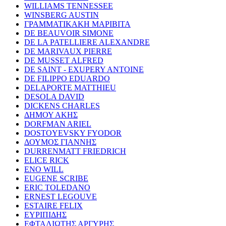
WILLIAMS TENNESSEE
WINSBERG AUSTIN
ΓΡΑΜΜΑΤΙΚΑΚΗ ΜΑΡΙΒΙΤΑ
DE BEAUVOIR SIMONE
DE LA PATELLIERE ALEXANDRE
DE MARIVAUX PIERRE
DE MUSSET ALFRED
DE SAINT - EXUPERY ANTOINE
DE FILIPPO EDUARDO
DELAPORTE MATTHIEU
DESOLA DAVID
DICKENS CHARLES
ΔΗΜΟΥ ΑΚΗΣ
DORFMAN ARIEL
DOSTOYEVSKY FYODOR
ΔΟΥΜΟΣ ΓΙΑΝΝΗΣ
DURRENMATT FRIEDRICH
ELICE RICK
ENO WILL
EUGENE SCRIBE
ERIC TOLEDANO
ERNEST LEGOUVE
ESTAIRE FELIX
ΕΥΡΙΠΙΔΗΣ
ΕΦΤΑΛΙΩΤΗΣ ΑΡΓΥΡΗΣ