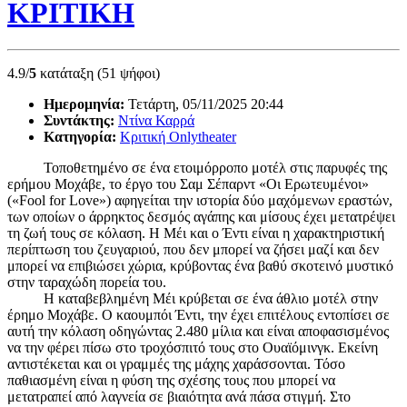
ΚΡΙΤΙΚΗ
4.9/
5
κατάταξη (51 ψήφοι)
Ημερομηνία:
Τετάρτη, 05/11/2025 20:44
Συντάκτης:
Ντίνα Καρρά
Κατηγορία:
Κριτική Onlytheater
Τοποθετημένο σε ένα ετοιμόρροπο μοτέλ στις παρυφές της
ερήμου Μοχάβε, το έργο του Σαμ Σέπαρντ «Οι Ερωτευμένοι»
(«Fool for Love») αφηγείται την ιστορία δύο μαχόμενων εραστών,
των οποίων ο άρρηκτος δεσμός αγάπης και μίσους έχει μετατρέψει
τη ζωή τους σε κόλαση. Η Μέι και ο Έντι είναι η χαρακτηριστική
περίπτωση του ζευγαριού, που δεν μπορεί να ζήσει μαζί και δεν
μπορεί να επιβιώσει χώρια, κρύβοντας ένα βαθύ σκοτεινό μυστικό
στην ταραχώδη πορεία του.
Η καταβεβλημένη Μέι κρύβεται σε ένα άθλιο μοτέλ στην
έρημο Μοχάβε. Ο καουμπόι Έντι, την έχει επιτέλους εντοπίσει σε
αυτή την κόλαση οδηγώντας 2.480 μίλια και είναι αποφασισμένος
να την φέρει πίσω στο τροχόσπιτό τους στο Ουαϊόμινγκ. Εκείνη
αντιστέκεται και οι γραμμές της μάχης χαράσσονται. Τόσο
παθιασμένη είναι η φύση της σχέσης τους που μπορεί να
μετατραπεί από λαγνεία σε βιαιότητα ανά πάσα στιγμή. Στο