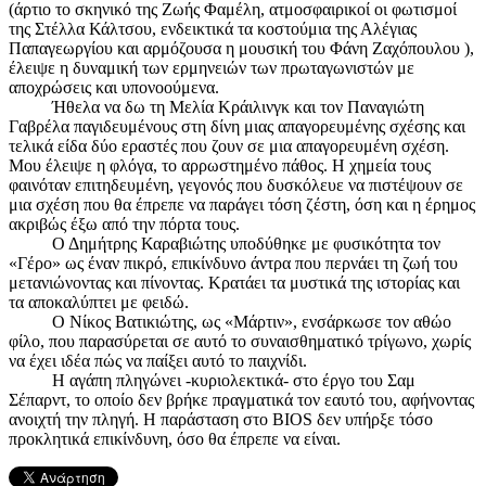
(άρτιο το σκηνικό της Ζωής Φαμέλη, ατμοσφαιρικοί οι φωτισμοί
της Στέλλα Κάλτσου, ενδεικτικά τα κοστούμια της Αλέγιας
Παπαγεωργίου και αρμόζουσα η μουσική του Φάνη Ζαχόπουλου ),
έλειψε η δυναμική των ερμηνειών των πρωταγωνιστών με
αποχρώσεις και υπονοούμενα.
Ήθελα να δω τη Μελία Κράιλινγκ και τον Παναγιώτη
Γαβρέλα παγιδευμένους στη δίνη μιας απαγορευμένης σχέσης και
τελικά είδα δύο εραστές που ζουν σε μια απαγορευμένη σχέση.
Μου έλειψε η φλόγα, το αρρωστημένο πάθος. Η χημεία τους
φαινόταν επιτηδευμένη, γεγονός που δυσκόλευε να πιστέψουν σε
μια σχέση που θα έπρεπε να παράγει τόση ζέστη, όση και η έρημος
ακριβώς έξω από την πόρτα τους.
Ο Δημήτρης Καραβιώτης υποδύθηκε με φυσικότητα τον
«Γέρο» ως έναν πικρό, επικίνδυνο άντρα που περνάει τη ζωή του
μετανιώνοντας και πίνοντας. Κρατάει τα μυστικά της ιστορίας και
τα αποκαλύπτει με φειδώ.
Ο Νίκος Βατικιώτης, ως «Μάρτιν», ενσάρκωσε τον αθώο
φίλο, που παρασύρεται σε αυτό το συναισθηματικό τρίγωνο, χωρίς
να έχει ιδέα πώς να παίξει αυτό το παιχνίδι.
Η αγάπη πληγώνει -κυριολεκτικά- στο έργο του Σαμ
Σέπαρντ, το οποίο δεν βρήκε πραγματικά τον εαυτό του, αφήνοντας
ανοιχτή την πληγή. Η παράσταση στο BIOS δεν υπήρξε τόσο
προκλητικά επικίνδυνη, όσο θα έπρεπε να είναι.