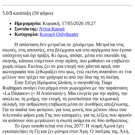
5.0/
5
κατάταξη (59 ψήφοι)
Ημερομηνία:
Κυριακή, 17/05/2026 19:27
Συντάκτης:
Ντίνα Καρρά
Κατηγορία:
Κριτική Onlytheater
Η απόσταση δεν μετριέται σε χιλιόμετρα. Μετριέται στις
σιωπές, στις απουσίες, στα βλέμματα και στα αγγίγματα που έγιναν
υπόσχεση και όχι πράξη. Κι όμως, απόψε, μέσα στο σκοτάδι της
σκηνής, κάποιοι επιμένουν στην αγάπη, που μαθαίνει να επιβιώνει
χωρίς σώμα. Εκείνος ζει σε μια εποχή που χάνεται αργά, σαν
φωτογραφία που ξεθωριάζει στο φως, ενώ εκείνη ανασαίνει σε ένα
μέλλον που τρέχει πιο γρήγορα κι από την ίδια της τη σκέψη.
Στην Στέγη Ιδρύματος Ωνάση, ο σκηνοθέτης Tiago
Rodrigues ανοίγει ένα ρήγμα στον χωροχρόνο με την παράσταση
«La Distance» (« Η Απόσταση»). Μία ελεγεία για την αγάπη, την
απώλεια, τη μνήμη, την ενοχή, τη γονεϊκότητα την κλιματική
αλλαγή, την ανθρώπινη επιβίωση μέσα σε συνθήκες αποξένωσης.
Για τα παιδιά που φεύγουν, για τους γονείς που μένουν πίσω σαν
τελευταίοι φάροι μιας Γης που καταρρέει, για τις λέξεις που αργούν
να φτάσουν όσο μεγαλώνει η σιωπή ανάμεσα σε δύο ανθρώπους.
Το έργο τοποθετείται στο έτος 2077. Η νεαρή Αμινά έχει
εγκαταλείψει τη Γη και ζει μόνιμα στον Άρη. Ο πατέρας της, Άλη,