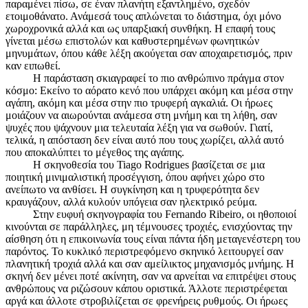
παραμένει πίσω, σε έναν πλανήτη εξαντλημένο, σχεδόν
ετοιμοθάνατο. Ανάμεσά τους απλώνεται το διάστημα, όχι μόνο
χωροχρονικά αλλά και ως υπαρξιακή συνθήκη. Η επαφή τους
γίνεται μέσω επιστολών και καθυστερημένων φωνητικών
μηνυμάτων, όπου κάθε λέξη ακούγεται σαν αποχαιρετισμός, πριν
καν ειπωθεί.
Η παράσταση σκιαγραφεί το πιο ανθρώπινο πράγμα στον
κόσμο: Εκείνο το αόρατο κενό που υπάρχει ακόμη και μέσα στην
αγάπη, ακόμη και μέσα στην πιο τρυφερή αγκαλιά. Οι ήρωες
μοιάζουν να αιωρούνται ανάμεσα στη μνήμη και τη λήθη, σαν
ψυχές που ψάχνουν μια τελευταία λέξη για να σωθούν. Γιατί,
τελικά, η απόσταση δεν είναι αυτό που τους χωρίζει, αλλά αυτό
που αποκαλύπτει το μέγεθος της αγάπης.
Η σκηνοθεσία του Tiago Rodrigues βασίζεται σε μια
ποιητική μινιμαλιστική προσέγγιση, όπου αφήνει χώρο στο
ανείπωτο να ανθίσει. Η συγκίνηση και η τρυφερότητα δεν
κραυγάζουν, αλλά κυλούν υπόγεια σαν ηλεκτρικό ρεύμα.
Στην ευφυή σκηνογραφία του Fernando Ribeiro, οι ηθοποιοί
κινούνται σε παράλληλες, μη τέμνουσες τροχιές, ενισχύοντας την
αίσθηση ότι η επικοινωνία τους είναι πάντα ήδη μεταγενέστερη του
παρόντος. Το κυκλικό περιστρεφόμενο σκηνικό λειτουργεί σαν
πλανητική τροχιά αλλά και σαν αμείλικτος μηχανισμός μνήμης. Η
σκηνή δεν μένει ποτέ ακίνητη, σαν να αρνείται να επιτρέψει στους
ανθρώπους να ριζώσουν κάπου οριστικά. Άλλοτε περιστρέφεται
αργά και άλλοτε στροβιλίζεται σε φρενήρεις ρυθμούς. Οι ήρωες