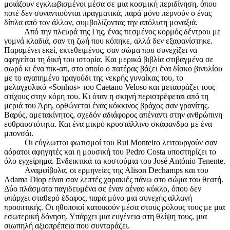
μοιάζουν εγκλωβισμένοι μέσα σε μια κοσμική περιδίνηση, όπου
ποτέ δεν συναντιούνται πραγματικά, παρά μόνο περνούν ο ένας
δίπλα από τον άλλον, συμβολίζοντας την απόλυτη μοναξιά.
Από την πλευρά της Γης, ένας πεσμένος κορμός δέντρου με
γυμνά κλαδιά, σαν τη ζωή που κόπηκε, αλλά δεν εξαφανίστηκε.
Παραμένει εκεί, εκτεθειμένος, σαν σώμα που συνεχίζει να
αφηγείται τη δική του ιστορία. Και μερικά βιβλία στιβαγμένα σε
σωρό κι ένα πικ-απ, στο οποίο ο πατέρας βάζει ένα δίσκο βινυλίου
με το αγαπημένο τραγούδι της νεκρής γυναίκας του, το
μελαγχολικό «Sonhos» του Caetano Veloso και μεταφράζει τους
στίχους στην κόρη του. Κι όταν η σκηνή περιστρέφεται από τη
μεριά του Άρη, ορθώνεται ένας κόκκινος βράχος σαν γρανίτης.
Βαρύς, αμετακίνητος, σχεδόν αδιάφορος απέναντι στην ανθρώπινη
ευθραυστότητα. Και ένα μικρό κρυστάλλινο σκάφανδρο με ένα
μπονσάι.
Οι εύγλωττοι φωτισμοί του Rui Monteiro λειτουργούν σαν
αόρατοι αφηγητές και η μουσική του Pedro Costa υποστηρίζει το
όλο εγχείρημα. Ενδεικτικά τα κοστούμια του José António Tenente.
Αναμφίβολα, οι ερμηνείες της Alison Dechamps και του
Adama Diop είναι σαν λεπτές χαρακιές πάνω στο σώμα του θεατή.
Δύο πλάσματα παγιδευμένα σε έναν αέναο κύκλο, όπου δεν
υπάρχει σταθερό έδαφος, παρά μόνο μια συνεχής αλλαγή
προοπτικής. Οι ηθοποιοί κατοικούν μέσα στους ρόλους τους με μια
εσωτερική δόνηση. Υπάρχει μια ευγένεια στη θλίψη τους, μια
σιωπηλή αξιοπρέπεια που συνταράζει.