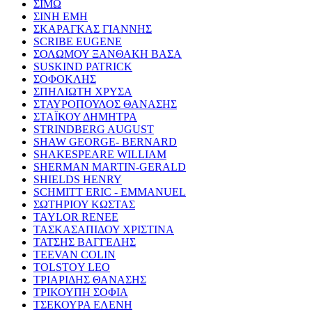
ΣΙΜΩ
ΣΙΝΗ ΕΜΗ
ΣΚΑΡΑΓΚΑΣ ΓΙΑΝΝΗΣ
SCRIBE EUGENE
ΣΟΛΩΜΟΥ ΞΑΝΘΑΚΗ ΒΑΣΑ
SUSKIND PATRICK
ΣΟΦΟΚΛΗΣ
ΣΠΗΛΙΩΤΗ ΧΡΥΣΑ
ΣΤΑΥΡΟΠΟΥΛΟΣ ΘΑΝΑΣΗΣ
ΣΤΑΪΚΟΥ ΔΗΜΗΤΡΑ
STRINDBERG AUGUST
SHAW GEORGE- BERNARD
SHAKESPEARE WILLIAM
SHERMAN MARTIN-GERALD
SHIELDS HENRY
SCHMITT ERIC - EMMANUEL
ΣΩΤΗΡΙΟΥ ΚΩΣΤΑΣ
TAYLOR RENEE
ΤΑΣΚΑΣΑΠΙΔΟΥ ΧΡΙΣΤΙΝΑ
ΤΑΤΣΗΣ ΒΑΓΓΕΛΗΣ
TEEVAN COLIN
TOLSTOY LEO
ΤΡΙΑΡΙΔΗΣ ΘΑΝΑΣΗΣ
ΤΡΙΚΟΥΠΗ ΣΟΦΙΑ
ΤΣΕΚΟΥΡΑ ΕΛΕΝΗ