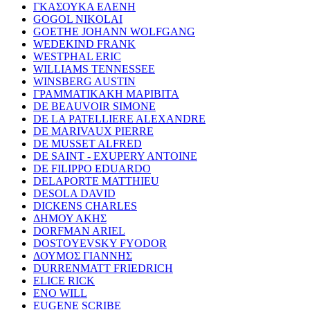
ΓΚΑΣΟΥΚΑ ΕΛΕΝΗ
GOGOL NIKOLAI
GOETHE JOHANN WOLFGANG
WEDEKIND FRANK
WESTPHAL ERIC
WILLIAMS TENNESSEE
WINSBERG AUSTIN
ΓΡΑΜΜΑΤΙΚΑΚΗ ΜΑΡΙΒΙΤΑ
DE BEAUVOIR SIMONE
DE LA PATELLIERE ALEXANDRE
DE MARIVAUX PIERRE
DE MUSSET ALFRED
DE SAINT - EXUPERY ANTOINE
DE FILIPPO EDUARDO
DELAPORTE MATTHIEU
DESOLA DAVID
DICKENS CHARLES
ΔΗΜΟΥ ΑΚΗΣ
DORFMAN ARIEL
DOSTOYEVSKY FYODOR
ΔΟΥΜΟΣ ΓΙΑΝΝΗΣ
DURRENMATT FRIEDRICH
ELICE RICK
ENO WILL
EUGENE SCRIBE