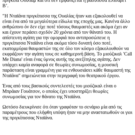
πρίγκιπα Ουίλιαμ και ότι δεν εμφανίζεται η βασίλισσα Ελισάβετ
Β’.
"Η Νταϊάνα πριγκίπισσα της Ουαλίας ήταν και εξακολουθεί να
είναι ένα από τα μεγαλύτερα είδωλα της εποχής μας. Κανένα άλλο
ανθρώπινο όν δεν είχε ποτέ τόσους θαυμαστές και ακόμα έχει αν
και έχουν περάσει σχεδόν 20 χρόνια από τον θάνατό του. Η
απίστευτη αγάπη για την ομορφιά που αντιπροσώπευε η
πριγκίπισσα Νταϊάνα είναι ακόμα τόσο δυνατή όσο ποτέ,
εκατομμύρια θαυμαστών της σε όλο τον κόσμο εξακολουθούν να
εκφράζουν την αγάπη τους σε καθημερινή βάση. Το μιούζικαλ 'Call
Me Diana' είναι ένας ύμνος αυτής της ανεξίτηλης αγάπης. Δεν
υπάρχει καμία αναφορά σε θεωρίες συνωμοσίας, η μουσική
παράσταση είναι γραμμένη για να ενθουσιάσει κάθε θαυμαστή της
Νταϊάνα" σημειώνεται στην περιγραφή του θεατρικού έργου.
Ένας από τους βασικούς συντελεστές του μιούζικαλ είναι ο
Μπράιαν Γουάτσον, ο οποίος έχει υποστηρίξει θεωρίες
συνωμοσίας για τον θάνατο της Νταϊάνα.
Ωστόσο διευκρίνισε ότι όταν γραφόταν το σενάριο μία από τις
παραμέτρους που ελήφθη υπόψη ήταν να μην αναστατωθούν οι γιοι
της πριγκίπισσας Νταϊάνα.