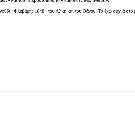
ιών» και του Μικρούτσικου το «Κακόηθες Μελάνωμα».
ύδι «Φλεβάρης 1848» του Αλκη και του Θάνου. Το έχω συχνά στο μ