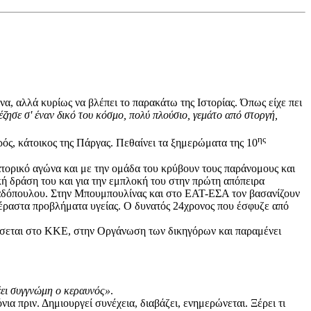
 αλλά κυρίως να βλέπει το παρακάτω της Ιστορίας. Όπως είχε πει
έζησε σ' έναν δικό του κόσμο, πολύ πλούσιο, γεμάτο από στοργή,
ης
ς, κάτοικος της Πάργας. Πεθαίνει τα ξημερώματα της 10
ατορικό αγώνα και με την ομάδα του κρύβουν τους παράνομους και
κή δράση του και για την εμπλοκή του στην πρώτη απόπειρα
αδόπουλου. Στην Μπουμπουλίνας και στο ΕΑΤ-ΕΣΑ τον βασανίζουν
επέραστα προβλήματα υγείας. Ο δυνατός 24χρονος που έσφυζε από
τάσσεται στο ΚΚΕ, στην Οργάνωση των δικηγόρων και παραμένει
 λέει συγγνώμη ο κεραυνός»
.
 πριν. Δημιουργεί συνέχεια, διαβάζει, ενημερώνεται. Ξέρει τι