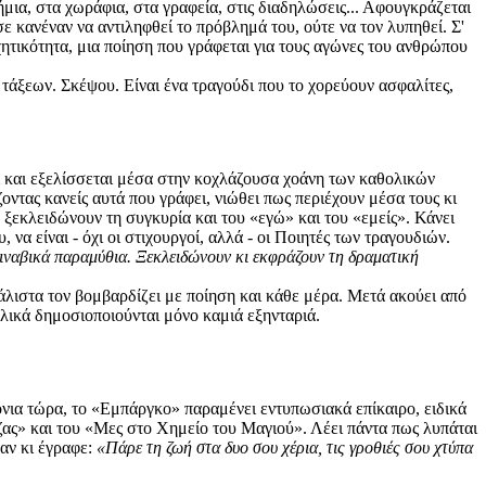
ήμια, στα χωράφια, στα γραφεία, στις διαδηλώσεις... Αφουγκράζεται
σε κανέναν να αντιληφθεί το πρόβλημά του, ούτε να τον λυπηθεί. Σ'
αχητικότητα, μια ποίηση που γράφεται για τους αγώνες του ανθρώπου
ν τάξεων. Σκέψου. Είναι ένα τραγούδι που το χορεύουν ασφαλίτες,
 και εξελίσσεται μέσα στην κοχλάζουσα χοάνη των καθολικών
οντας κανείς αυτά που γράφει, νιώθει πως περιέχουν μέσα τους κι
 ξεκλειδώνουν τη συγκυρία και του «εγώ» και του «εμείς». Κάνει
να είναι - όχι οι στιχουργοί, αλλά - οι Ποιητές των τραγουδιών.
ιναβικά παραμύθια. Ξεκλειδώνουν κι εκφράζουν τη δραματική
ιστα τον βομβαρδίζει με ποίηση και κάθε μέρα. Μετά ακούει από
λικά δημοσιοποιούνται μόνο καμιά εξηνταριά.
α τώρα, το «Εμπάργκο» παραμένει εντυπωσιακά επίκαιρο, ειδικά
ζας» και του «Μες στο Χημείο του Μαγιού». Λέει πάντα πως λυπάται
ταν κι έγραφε:
«Πάρε τη ζωή στα δυο σου χέρια, τις γροθιές σου χτύπα