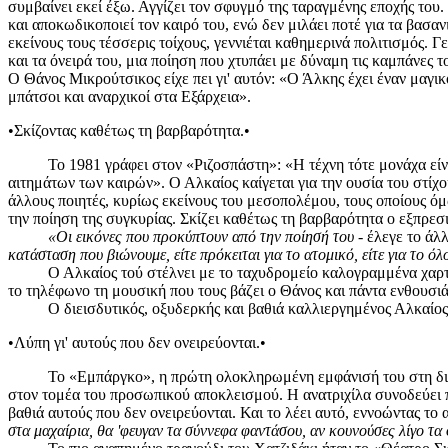
συμβαίνει εκεί έξω. Αγγίζει τον σφυγμό της ταραγμένης εποχής του.
και αποκωδικοποιεί τον καιρό του, ενώ δεν μιλάει ποτέ για τα βασαν
εκείνους τους τέσσερις τοίχους, γεννιέται καθημερινά πολιτισμός. Γ
και τα όνειρά του, μια ποίηση που χτυπάει με δύναμη τις καμπάνες 
Ο Θάνος Μικρούτσικος είχε πει γι' αυτόν: «Ο Άλκης έχει έναν μαγικ
μπάτσοι και αναρχικοί στα Εξάρχεια».
•Σκίζοντας καθέτως τη βαρβαρότητα.•
Το 1981 γράφει στον «Ριζοσπάστη»: «Η τέχνη τότε μονάχα είναι 
αιτημάτων των καιρών». Ο Αλκαίος καίγεται για την ουσία του στίχο
άλλους ποιητές, κυρίως εκείνους του μεσοπολέμου, τους οποίους όμ
την ποίηση της συγκυρίας. Σκίζει καθέτως τη βαρβαρότητα ο εξπρεσιο
«Οι εικόνες που προκύπτουν από την ποίησή του
- έλεγε το άλ
κατάσταση που βιώνουμε, είτε πρόκειται για το ατομικό, είτε για το όλ
Ο Αλκαίος τού στέλνει με το ταχυδρομείο καλογραμμένα χαρτάκια
το τηλέφωνο τη μουσική που τους βάζει ο Θάνος και πάντα ενθουσι
Ο διεισδυτικός, οξυδερκής και βαθιά καλλιεργημένος Αλκαίος σ
•Λύπη γι' αυτούς που δεν ονειρεύονται.•
Το «Εμπάργκο», η πρώτη ολοκληρωμένη εμφάνισή του στη δισκογρ
στον τομέα του προσωπικού αποκλεισμού. Η ανατριχίλα συνοδεύει π
βαθιά αυτούς που δεν ονειρεύονται. Και το λέει αυτό, εννοώντας τ
στα μαχαίρια, θα 'φευγαν τα σύννεφα φαντάσου, αν κουνούσες λίγο τα