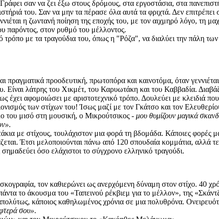
 Γράφει σαν να ζει έξω στους δρόμους, στα εργοστάσια, στα πανεπιστ
ιστήριά του. Σαν να μην τα πέρασε όλα αυτά τα φριχτά. Δεν επιτρέπει 
εννιέται η ζωντανή ποίηση της εποχής του, με τον αιχμηρό λόγο, τη μ
του παρόντος, στον ρυθμό του μέλλοντος.
ό τρόπο με τα τραγούδια του, όπως η "Ρόζα", να διαλύει την πάλη τω
πραγματικά προοδευτική, πρωτοπόρα και καινοτόμα, όταν γεννιέται
υ. Είναι λάτρης του Χικμέτ, του Καρυωτάκη και του Καββαδία. Διαβάζ
ως έχει αφομοιώσει με αριστοτεχνικό τρόπο. Δουλεύει με κλειδιά που
νισμός των στίχων του! Ίσως μαζί με τον Γκάτσο και τον Ελευθερίου, 
λο του μισό στη μουσική, ο Μικρούτσικος -
μου θυμίζουν μαγικά σκανδ
ον»
.
 με στίχους, τουλάχιστον μια φορά τη βδομάδα. Κάποιες φορές μάλ
άζεται. Έτσι μελοποιούνται πάνω από 120 σπουδαία κομμάτια, αλλά τε
ημαδεύει όσο ελάχιστοι το σύγχρονο ελληνικό τραγούδι.
αφία, τον καθιερώνει ως ανερχόμενη δύναμη στον στίχο. 40 χρόνι
άντα το άκουσμα του «Ταπεινού ρέκβιεμ για το μέλλον», της «Σκάντ
ο απολύτως, κάποιος καθηλωμένος χρόνια σε μια πολυθρόνα. Ονειρευό
 φτερά σου»
.