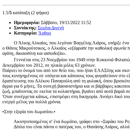
1.5/
5
κατάταξη (2 ψήφοι)
Ημερομηνία:
Σάββατο, 19/11/2022 11:52
Συντάκτης:
Σεμίνα Διγενή
Κατηγορία:
Άρθρο
Ο Άλκης Αλκαίος, που λεγόταν Βαγγέλης Λιάρος, υπήρξε ένα πολύτ
ο Θάνος Μικρούτσικος, ο Αλκαίος
«εξέφρασε την καθολική αγωνία τη
αγάπη, δικαιοσύνη και αισιοδοξία»
.
Γεννιέται στις 23 Νοεμβρίου του 1949 στην Κοκκινιά Φιλιατών, κ
Δεκεμβρίου του 2012, σε ηλικία μόλις 63 χρόνων.
Παίρνει το όνομά του από τον θείο του, που ήταν ΕΛΑΣίτης και σκο
τους κυνηγημένους σε υπόγεια και κάποιους τους φυγαδεύουν στο εξ
δραπέτευσης του Αλέκου Παναγούλη από τη φυλακή, όπου βρισκότα
άγρια για 6 μήνες. Τα συνεχή βασανιστήρια και οι βάρβαρες κακοπ
ζωή, μπαίνοντας σε εκείνα τα κολαστήρια, βγαίνει από αυτά βαριά σ
'Οταν συνέρχεται κάπως, επιστρέφει στη δικηγορία. Ανοίγει δικό 
ενεργό μέλος για πολλά χρόνια.
•Στην εξορία του δωματίου.•
Ακινητοποιημένος σ' ένα δωμάτιο, γράφει στο «Σαράκι του Ρ
Δίπλα του είναι πάντα ο πατέρας του, ο Θανάσης Λιάρος, αλλά και 