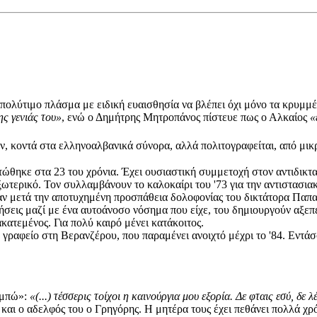
ιμο πλάσμα με ειδική ευαισθησία να βλέπει όχι μόνο τα κρυμμένα,
ς γενιάς του»
, ενώ ο Δημήτρης Μητροπάνος πίστευε πως ο Αλκαίος
«
οντά στα ελληνοαλβανικά σύνορα, αλλά πολιτογραφείται, από μικρό
τώθηκε στα 23 του χρόνια. Έχει ουσιαστική συμμετοχή στον αντιδικτ
ωτερικό. Τον συλλαμβάνουν το καλοκαίρι του '73 για την αντιστασια
ν μετά την αποτυχημένη προσπάθεια δολοφονίας του δικτάτορα Παπ
οιήσεις μαζί με ένα αυτοάνοσο νόσημα που είχε, του δημιουργούν αξ
ακατεμένος. Για πολύ καιρό μένει κατάκοιτος.
του γραφείο στη Βερανζέρου, που παραμένει ανοιχτό μέχρι το '84. Εν
εμπώ»:
«(...) τέσσερις τοίχοι η καινούργια μου εξορία. Δε φταις εσύ, δε
ο αδελφός του ο Γρηγόρης. Η μητέρα τους έχει πεθάνει πολλά χρόνια