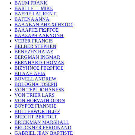
BAUM FRANK
BARTLETT MIKE
BAFFIE LAURENT
ΒΑΓΕΝΑ ΑΝΝΑ
ΒΑΛΑΒΑΝΙΔΗΣ ΧΡΗΣΤΟΣ
ΒΑΛΑΡΗΣ ΓΙΩΡΓΟΣ
ΒΑΛΣΑΡΗ ΑΛΚΥΟΝΗ
VEBER FRANCIS
BELBER STEPHEN
ΒΕΝΕΖΗΣ ΗΛΙΑΣ
BERGMAN INGMAR
BERNHARD THOMAS
ΒΙΖΥΗΝΟΣ ΓΕΩΡΓΙΟΣ
ΒΙΤΑΛΗ ΛΕΙΑ
BOVELL ANDREW
BOLOGNA JOSEPH
VON TEPL JOHANESS
VON TRIER LARS
VON HORVATH ODON
ΒΟΥΡΟΣ ΓΙΑΝΝΗΣ
BUTTERWORTH JEZ
BRECHT BERTOLT
BRICKMAN MARSHALL
BRUCKNER FERDINAND
GABRIEL JEAN BAPTISTE