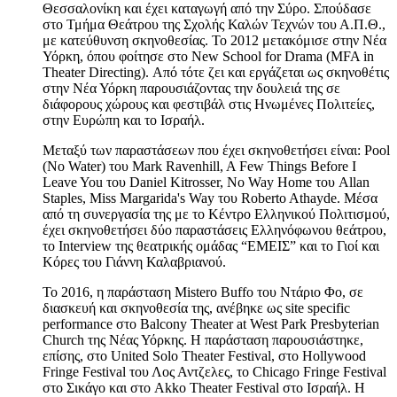
Θεσσαλονίκη και έχει καταγωγή από την Σύρο. Σπούδασε
στο Τμήμα Θεάτρου της Σχολής Καλών Τεχνών του Α.Π.Θ.,
με κατεύθυνση σκηνοθεσίας. Το 2012 μετακόμισε στην Νέα
Υόρκη, όπου φοίτησε στο New School for Drama (MFA in
Theater Directing). Από τότε ζει και εργάζεται ως σκηνοθέτις
στην Νέα Υόρκη παρουσιάζοντας την δουλειά της σε
διάφορους χώρους και φεστιβάλ στις Ηνωμένες Πολιτείες,
στην Ευρώπη και το Ισραήλ.
Μεταξύ των παραστάσεων που έχει σκηνοθετήσει είναι: Pool
(No Water) του Μark Ravenhill, A Few Things Before I
Leave You του Daniel Kitrosser, No Way Home του Allan
Staples, Miss Margarida's Way του Roberto Athayde. Μέσα
από τη συνεργασία της με το Κέντρο Ελληνικού Πολιτισμού,
έχει σκηνοθετήσει δύο παραστάσεις Ελληνόφωνου θεάτρου,
το Interview της θεατρικής ομάδας “ΕΜΕΙΣ” και το Γιοί και
Κόρες του Γιάννη Καλαβριανού.
Το 2016, η παράσταση Mistero Buffo του Ντάριο Φο, σε
διασκευή και σκηνοθεσία της, ανέβηκε ως site specific
performance στο Balcony Theater at West Park Presbyterian
Church της Νέας Υόρκης. Η παράσταση παρουσιάστηκε,
επίσης, στο United Solo Theater Festival, στο Hollywood
Fringe Festival του Λος Αντζελες, το Chicago Fringe Festival
στο Σικάγο και στο Akko Theater Festival στο Ισραήλ. Η