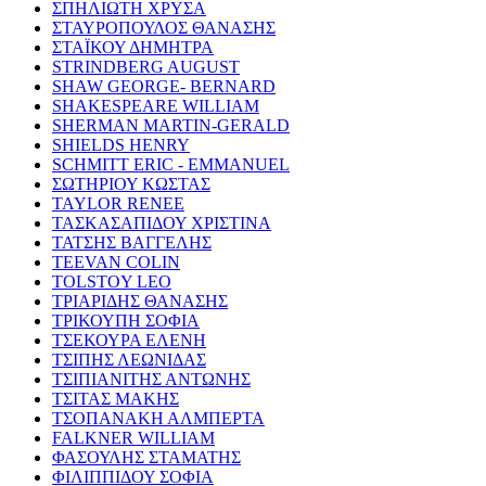
ΣΠΗΛΙΩΤΗ ΧΡΥΣΑ
ΣΤΑΥΡΟΠΟΥΛΟΣ ΘΑΝΑΣΗΣ
ΣΤΑΪΚΟΥ ΔΗΜΗΤΡΑ
STRINDBERG AUGUST
SHAW GEORGE- BERNARD
SHAKESPEARE WILLIAM
SHERMAN MARTIN-GERALD
SHIELDS HENRY
SCHMITT ERIC - EMMANUEL
ΣΩΤΗΡΙΟΥ ΚΩΣΤΑΣ
TAYLOR RENEE
ΤΑΣΚΑΣΑΠΙΔΟΥ ΧΡΙΣΤΙΝΑ
ΤΑΤΣΗΣ ΒΑΓΓΕΛΗΣ
TEEVAN COLIN
TOLSTOY LEO
ΤΡΙΑΡΙΔΗΣ ΘΑΝΑΣΗΣ
ΤΡΙΚΟΥΠΗ ΣΟΦΙΑ
ΤΣΕΚΟΥΡΑ ΕΛΕΝΗ
ΤΣΙΠΗΣ ΛΕΩΝΙΔΑΣ
ΤΣΙΠΙΑΝΙΤΗΣ ΑΝΤΩΝΗΣ
ΤΣΙΤΑΣ ΜΑΚΗΣ
ΤΣΟΠΑΝΑΚΗ ΑΛΜΠΕΡΤΑ
FALKNER WILLIAM
ΦΑΣΟΥΛΗΣ ΣΤΑΜΑΤΗΣ
ΦΙΛΙΠΠΙΔΟΥ ΣΟΦΙΑ