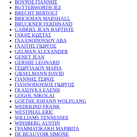
ΒΟΥΡΟΣ ΓΙΑΝΝΗΣ
BUTTERWORTH JEZ
BRECHT BERTOLT
BRICKMAN MARSHALL
BRUCKNER FERDINAND
GABRIEL JEAN BAPTISTE
ΓΑΚΗΣ ΚΩΣΤΑΣ
ΓΑΛΑΝΟΠΟΥΛΟΥ ΑΒΑ
ΓΑΛΙΤΗΣ ΓΙΩΡΓΟΣ
GELMAN ALEXANDER
GENET JEAN
GERSHE LEONARD
ΓΕΩΡΓΙΑΔΟΥ ΜΑΡΙΑ
GIESELMANN DAVID
ΓΙΑΝΝΗΣ ΤΣΙΡΟΣ
ΓΙΑΝΝΟΠΟΥΛΟΣ ΓΙΩΡΓΟΣ
ΓΚΑΣΟΥΚΑ ΕΛΕΝΗ
GOGOL NIKOLAI
GOETHE JOHANN WOLFGANG
WEDEKIND FRANK
WESTPHAL ERIC
WILLIAMS TENNESSEE
WINSBERG AUSTIN
ΓΡΑΜΜΑΤΙΚΑΚΗ ΜΑΡΙΒΙΤΑ
DE BEAUVOIR SIMONE