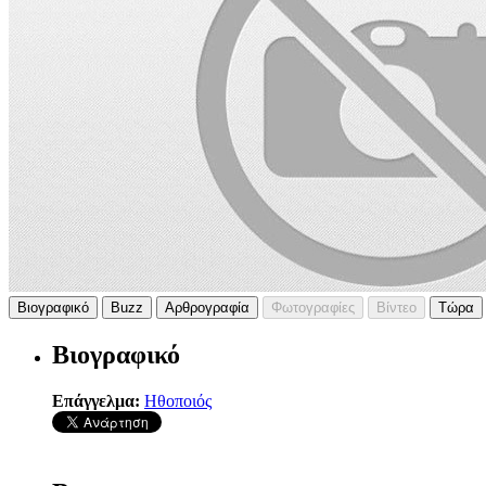
Βιογραφικό
Buzz
Αρθρογραφία
Φωτογραφίες
Βίντεο
Τώρα
Βιογραφικό
Επάγγελμα:
Ηθοποιός