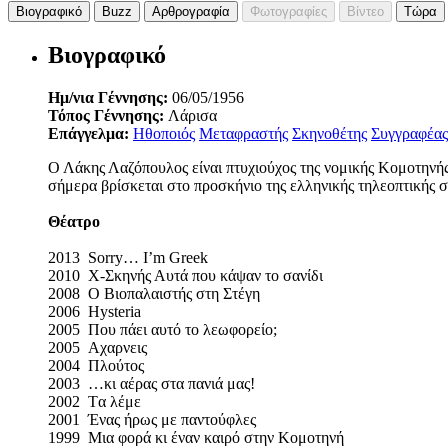
Βιογραφικό
Buzz
Αρθρογραφία
Φωτογραφίες
Βίντεο
Τώρα
Βιογραφικό
Ημ/νια Γέννησης:
06/05/1956
Τόπος Γέννησης:
Λάρισα
Επάγγελμα:
Ηθοποιός
Μεταφραστής
Σκηνοθέτης
Συγγραφέας
Ο Λάκης Λαζόπουλος είναι πτυχιούχος της νομικής Κομοτηνής
σήμερα βρίσκεται στο προσκήνιο της ελληνικής τηλεοπτικής σ
Θέατρο
2013 Sorry… Ι’m Greek
2010 Χ-Σκηνής Αυτά που κάψαν το σανίδι
2008 Ο Βιοπαλαιστής στη Στέγη
2006 Hysteria
2005 Που πάει αυτό το λεωφορείο;
2005 Aχαρνεις
2004 Πλούτος
2003 …κι αέρας στα πανιά μας!
2002 Tα λέμε
2001 Ένας ήρως με παντούφλες
1999 Μια φορά κι έναν καιρό στην Κομοτηνή