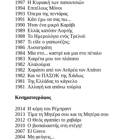
1997 Η Κυριακή των παπουτσιών
1994 Eπιτέλους Μόνοι
1993 Όπερα της πεντάρας
1991 Κάτι έχω να σας πω...
1990 Ήταν ένα μικρό Καράβι
1989 Ελλάς κατόπιν Αορτής
1988 Το Ημερολόγιο ενός Τρελού
1987 Τι είδε ο γιαπωνέζος;
1986 Λυσιστράτη
1984 Mία στο... καστρί και μια στο πέταλο
1983 Χαιρέτα μου τον πλάτανο
1982 Αλαλούμια
1982 Χαράτσι από τον Ανδρέα τον Απάτσι
1982 Και το ΠΑΣΟΚ της Χάιδως
1981 Της Ελλάδας το κάγκελο
1981 Aλλαγή και απάνω τούρλα
Κινηματογράφος
2014 Η κόρη του Ρέμπραντ
2013 Τίμα τη Μητέρα σου και τη Μητέρα σου
2012 Ο Θεός αγαπάει το χαβιάρι
2010 Ο βιοπαλαιστής στη στέγη!
2007 El Greco
2004 Μη φεύγεις...