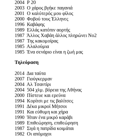
2004 Ρ 20
2003 Ο χάρος βγήκε παγανιά
2001 Ο καλύτερός μου φίλος
2000 Φοβού τους Έλληνες
1996 Καβάφης
1989 Ελλάς κατόπιν αορτής
1987 Άλλος Χαβάη άλλος πληρώνει Νο2
1987 Της κακομοίρας
1985 Αλαλούμια
1985 Ένα σενάριο είναι η ζωή μας
Τηλεόραση
2014 Δια ταύτα
2007 Γιούγκερμαν
2004 Αλ Τσαντίρι
2004 504 χλμ. βόρεια της Αθήνας
2000 Πίστευε και ερεύνα
1994 Κορίτσι με τις βαλίτσες
1991 Δέκα μικροί Μήτσοι
1991 Και εύθυμη και χήρα
1990 Ήταν ένα μικρό καράβι
1989 Επιθεώρηση, επιθεώρηση
1987 Σιγά η πατρίδα κοιμάται
1982 Οι απόμαχοι