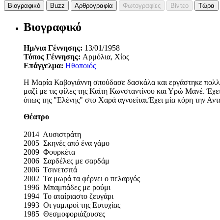
Βιογραφικό
Buzz
Αρθρογραφία
Φωτογραφίες
Βίντεο
Τώρα
Βιογραφικό
Ημ/νια Γέννησης:
13/01/1958
Τόπος Γέννησης:
Αρμόλια, Χίος
Επάγγελμα:
Ηθοποιός
Η Μαρία Καβογιάννη σπούδασε δασκάλα και εργάστηκε πολλά
μαζί με τις φίλες της Καίτη Κωνσταντίνου και Υρώ Μανέ. Έχ
όπως της "Ελένης" στο Χαρά αγνοείται.Έχει μία κόρη την Αντέ
Θέατρο
2014 Λυσιστράτη
2005 Σκηνές από ένα γάμο
2009 Φουρκέτα
2006 Σαρδέλες με σαρδάμ
2006 Τσινετσιτά
2002 Τα μωρά τα φέρνει ο πελαργός
1996 Μπαμπάδες με ρούμι
1994 Το αταίριαστο ζευγάρι
1993 Οι γαμπροί της Ευτυχίας
1985 Θεσμοφοριάζουσες