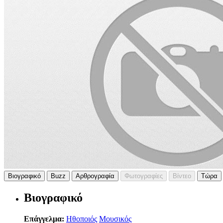
Βιογραφικό
Buzz
Αρθρογραφία
Φωτογραφίες
Βίντεο
Τώρα
Βιογραφικό
Επάγγελμα:
Ηθοποιός
Μουσικός