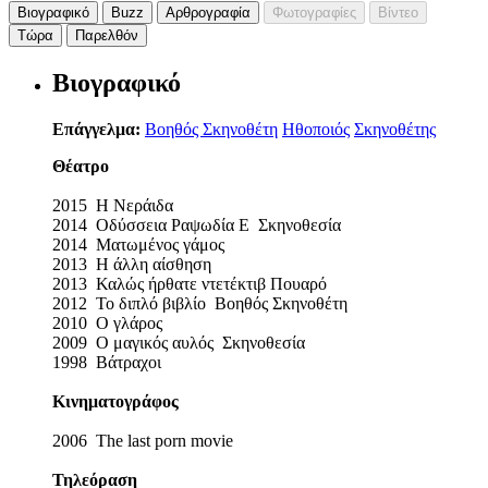
Βιογραφικό
Buzz
Αρθρογραφία
Φωτογραφίες
Βίντεο
Τώρα
Παρελθόν
Βιογραφικό
Επάγγελμα:
Βοηθός Σκηνοθέτη
Ηθοποιός
Σκηνοθέτης
Θέατρο
2015 Η Νεράιδα
2014 Οδύσσεια Ραψωδία Ε Σκηνοθεσία
2014 Ματωμένος γάμος
2013 Η άλλη αίσθηση
2013 Καλώς ήρθατε ντετέκτιβ Πουαρό
2012 Το διπλό βιβλίο Βοηθός Σκηνοθέτη
2010 Ο γλάρος
2009 Ο μαγικός αυλός Σκηνοθεσία
1998 Βάτραχοι
Κινηματογράφος
2006 The last porn movie
Τηλεόραση