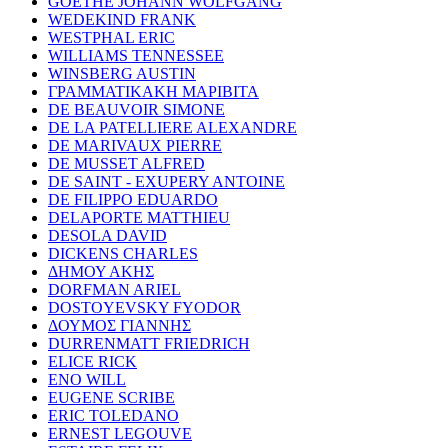
GOETHE JOHANN WOLFGANG
WEDEKIND FRANK
WESTPHAL ERIC
WILLIAMS TENNESSEE
WINSBERG AUSTIN
ΓΡΑΜΜΑΤΙΚΑΚΗ ΜΑΡΙΒΙΤΑ
DE BEAUVOIR SIMONE
DE LA PATELLIERE ALEXANDRE
DE MARIVAUX PIERRE
DE MUSSET ALFRED
DE SAINT - EXUPERY ANTOINE
DE FILIPPO EDUARDO
DELAPORTE MATTHIEU
DESOLA DAVID
DICKENS CHARLES
ΔΗΜΟΥ ΑΚΗΣ
DORFMAN ARIEL
DOSTOYEVSKY FYODOR
ΔΟΥΜΟΣ ΓΙΑΝΝΗΣ
DURRENMATT FRIEDRICH
ELICE RICK
ENO WILL
EUGENE SCRIBE
ERIC TOLEDANO
ERNEST LEGOUVE