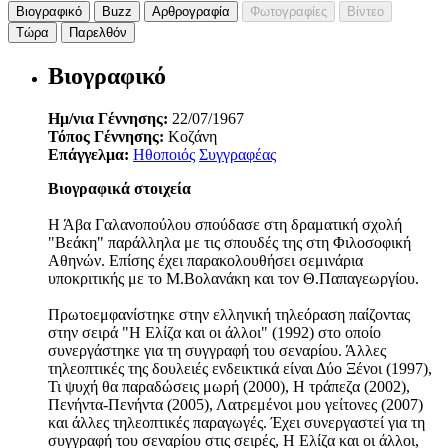
Βιογραφικό
Buzz
Αρθρογραφία
Φωτογραφίες
Βίντεο
Τώρα
Παρελθόν
Βιογραφικό
Ημ/νια Γέννησης:
22/07/1967
Τόπος Γέννησης:
Κοζάνη
Επάγγελμα:
Ηθοποιός
Συγγραφέας
Βιογραφικά στοιχεία
Η Άβα Γαλανοπούλου σπούδασε στη δραματική σχολή
"Βεάκη" παράλληλα με τις σπουδές της στη Φιλοσοφική
Αθηνών. Επίσης έχει παρακολουθήσει σεμινάρια
υποκριτικής με το Μ.Βολανάκη και τον Θ.Παπαγεωργίου.
Πρωτοεμφανίστηκε στην ελληνική τηλεόραση παίζοντας
στην σειρά "Η Ελίζα και οι άλλοι" (1992) στο οποίο
συνεργάστηκε για τη συγγραφή του σεναρίου. Άλλες
τηλεοπτικές της δουλειές ενδεικτικά είναι Δύο Ξένοι (1997),
Τι ψυχή θα παραδώσεις μωρή (2000), Η τράπεζα (2002),
Πενήντα-Πενήντα (2005), Λατρεμένοι μου γείτονες (2007)
και άλλες τηλεοπτικές παραγωγές. Έχει συνεργαστεί για τη
συγγραφή του σεναρίου στις σειρές, Η Ελίζα και οι άλλοι,