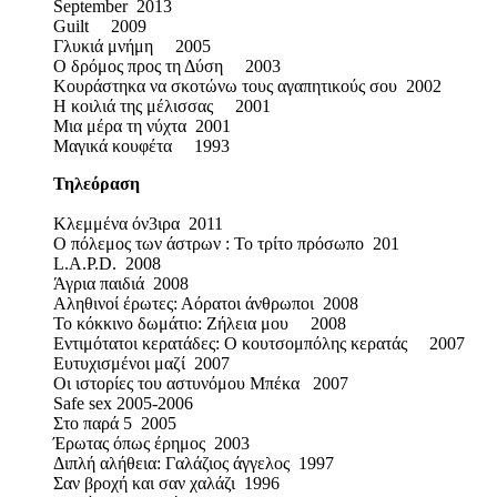
September 2013
Guilt 2009
Γλυκιά μνήμη 2005
Ο δρόμος προς τη Δύση 2003
Κουράστηκα να σκοτώνω τους αγαπητικούς σου 2002
Η κοιλιά της μέλισσας 2001
Μια μέρα τη νύχτα 2001
Μαγικά κουφέτα 1993
Τηλεόραση
Κλεμμένα όν3ιρα 2011
Ο πόλεμος των άστρων : Το τρίτο πρόσωπο 201
L.A.P.D. 2008
Άγρια παιδιά 2008
Αληθινοί έρωτες: Αόρατοι άνθρωποι 2008
Το κόκκινο δωμάτιο: Ζήλεια μου 2008
Εντιμότατοι κερατάδες: Ο κουτσομπόλης κερατάς 2007
Ευτυχισμένοι μαζί 2007
Οι ιστορίες του αστυνόμου Μπέκα 2007
Safe sex 2005-2006
Στο παρά 5 2005
Έρωτας όπως έρημος 2003
Διπλή αλήθεια: Γαλάζιος άγγελος 1997
Σαν βροχή και σαν χαλάζι 1996