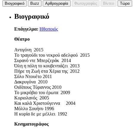
Βιογραφικό
Buzz
Αρθρογραφία
Φωτογραφίες
Βίντεο
Τώρα
Βιογραφικό
Επάγγελμα:
Ηθοποιός
Θέατρο
Αντιγόνη 2015
Το τραγούδι του νεκρού αδελφού 2015
Συρανό ντε Μπερζεράκ 2014
Όλη η πόλη το κουβεντιάζει 2013
Πήρε τη Ζωή στα Χέρια της 2012
Σόλο Ντουέτο 2011
Δακρυγόνα 2010
Οιδίπους Τύραννος 2010
Το μικρόβιο του έρωτα 2009
Κοριολανός 2005
Και καλά Χριστούγεννα 2004
Μόλλυ Σουήνυ 1996
Η κυρία δε με μέλλει 1992
Κινηματογράφος