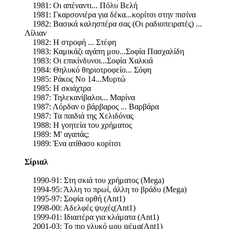
1981: Οι απέναντι... Πόλυ Βελή
1981: Γκαρσονιέρα για δέκα...κορίτσι στην πισίνα
1982: Βασικά καλησπέρα σας (Οι ραδιοπειρατές) ...
Λίλιαν
1982: Η στροφή ... Στέφη
1983: Καμικάζι αγάπη μου...Σοφία Πασχαλίδη
1983: Οι επικίνδυνοι...Σοφία Χαλκιά
1984: Θηλυκό θηριοτροφείο... Σόφη
1985: Ράκος Νο 14...Μυρτώ
1985: Η σκιάχτρα
1987: Τηλεκανίβαλοι... Μαρίνα
1987: Λόρδαν ο βάρβαρος ... Βαρβάρα
1987: Τα παιδιά της Χελιδόνας
1988: Η γοητεία του χρήματος
1989: Μ' αγαπάς;
1989: Ένα ατίθασο κορίτσι
Σίριαλ
1990-91: Στη σκιά του χρήματος (Mega)
1994-95: Άλλη το πρωί, άλλη το βράδυ (Mega)
1995-97: Σοφία ορθή (Ant1)
1998-00: Αδελφές ψυχές(Ant1)
1999-01: Ιδιαιτέρα για κλάματα (Ant1)
2001-03: Το πιο γλυκό μου ψέμα(Ant1)