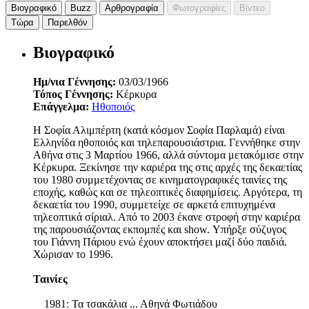
Βιογραφικό
Buzz
Αρθρογραφία
Φωτογραφίες
Βίντεο
Τώρα
Παρελθόν
Βιογραφικό
Ημ/νια Γέννησης:
03/03/1966
Τόπος Γέννησης:
Κέρκυρα
Επάγγελμα:
Ηθοποιός
Η Σοφία Αλιμπέρτη (κατά κόσμον Σοφία Παρλαμά) είναι
Ελληνίδα ηθοποιός και τηλεπαρουσιάστρια. Γεννήθηκε στην
Αθήνα στις 3 Μαρτίου 1966, αλλά σύντομα μετακόμισε στην
Κέρκυρα. Ξεκίνησε την καριέρα της στις αρχές της δεκαετίας
του 1980 συμμετέχοντας σε κινηματογραφικές ταινίες της
εποχής, καθώς και σε τηλεοπτικές διαφημίσεις. Αργότερα, τη
δεκαετία του 1990, συμμετείχε σε αρκετά επιτυχημένα
τηλεοπτικά σίριαλ. Από το 2003 έκανε στροφή στην καριέρα
της παρουσιάζοντας εκπομπές και show. Υπήρξε σύζυγος
του Γιάννη Πάριου ενώ έχουν αποκτήσει μαζί δύο παιδιά.
Χώρισαν το 1996.
Ταινίες
1981: Τα τσακάλια ... Αθηνά Φωτιάδου